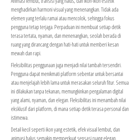
Animasi lembut, transisi yang halus, dan ikon-ikon estetik
menghadirkan harmoni visual yang menenangkan. Tidak ada
elemen yang terlalu ramai atau mencolok, sehingga fokus
pengguna tetap terjaga. Perpaduan ini membuat setiap detik
terasa tertata, nyaman, dan menenangkan, seolah berada di
ruang yang dirancang dengan hati-hati untuk memberi kesan
mewah dan rapi.
Fleksibilitas penggunaan juga menjadi nilai tambah tersendiri.
Pengguna dapat menikmati platform sebentar untuk bersantai
atau menjelajah lebih lama untuk merasakan seluruh fitur. Semua
ini dilakukan tanpa tekanan, memungkinkan pengalaman digital
yang alami, nyaman, dan elegan. Fleksibilitas ini menambah nilai
eksklusif dari platform, di mana setiap detik terasa personal dan
istimewa.
Detail kecil seperti ikon yang estetik, efek visual lembut, dan
animasi halus semakin memperkuat sensasi ruang elegan.