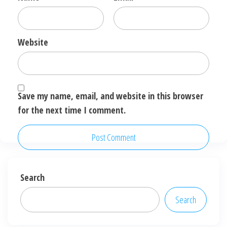
Website
Save my name, email, and website in this browser
for the next time I comment.
Search
Search