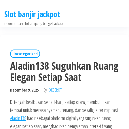
Skip
to
Slot banjir jackpot
the
rekomendasi slot gampang banget jackpot!
content
Uncategorized
Aladin138 Suguhkan Ruang
Elegan Setiap Saat
December 9, 2025
By
OKECROT
Di tengah kesibukan sehari-hari, setiap orang membutuhkan
tempat untuk merasa nyaman, tenang, dan sekaligus terinspirasi.
Aladin138
hadir sebagai platform digital yang suguhkan ruang
elegan setiap saat, menghadirkan pengalaman interaktif yang