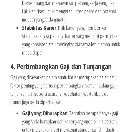
berkembang dan menawarkan peluang kerja yang luas.
Lakukan riset untuk mengetahui tren pasar dan potensi
industri yang Anda minati.
Stabilitas Karier
: Pilih karier yang memberikan
stabilitas jangka panjang. Karier yang memiliki permintaan
yang konsisten atau meningkat biasanya lebih aman untuk
masa depan.
4. Pertimbangkan Gaji dan Tunjangan
Gaji yang ditawarkan dalam suatu karier merupakan salah satu
faktor penting yang harus dipertimbangkan. Namun, selain gaji,
tunjangan lain seperti asuransi kesehatan, waktu libur, dan
bonus juga perlu diperhatikan.
Gaji yang Diharapkan
: Tentukan berapa banyak gaji
yang Anda harapkan dari karier yang Anda pilih. Pastikan
untuk melakukan riset mengenai standar gaji di industri