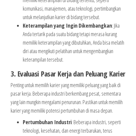
memiliki keterampilan di bidang tertentu, seperti
komunikasi, manajemen, atau teknologi, pertimbangkan
untuk melanjutkan karier di bidang tersebut.
Keterampilan yang Ingin Dikembangkan
: Jika
Anda tertarik pada suatu bidang tetapi merasa kurang
memiliki keterampilan yang dibutuhkan, Anda bisa melatih
diri atau mengikuti pelatihan untuk mengembangkan
keterampilan tersebut.
3. Evaluasi Pasar Kerja dan Peluang Karier
Penting untuk memilih karier yang memiliki peluang yang baik di
pasar kerja. Beberapa industri berkembang pesat, sementara
yang lain mungkin mengalami penurunan. Pastikan untuk memilih
karier yang memiliki potensi pertumbuhan di masa depan.
Pertumbuhan Industri
: Beberapa industri, seperti
teknologi, kesehatan, dan energi terbarukan, terus