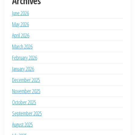
Archives
June 2026
May 2026
April 2026
March 2026
February 2026
January 2026
December 2025
November 2025
October 2025
September 2025
August 2025