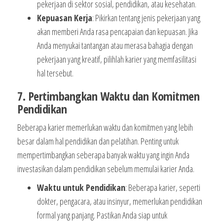
pekerjaan di sektor sosial, pendidikan, atau kesehatan.
Kepuasan Kerja
: Pikirkan tentang jenis pekerjaan yang
akan memberi Anda rasa pencapaian dan kepuasan. Jika
Anda menyukai tantangan atau merasa bahagia dengan
pekerjaan yang kreatif, pilihlah karier yang memfasilitasi
hal tersebut.
7. Pertimbangkan Waktu dan Komitmen
Pendidikan
Beberapa karier memerlukan waktu dan komitmen yang lebih
besar dalam hal pendidikan dan pelatihan. Penting untuk
mempertimbangkan seberapa banyak waktu yang ingin Anda
investasikan dalam pendidikan sebelum memulai karier Anda.
Waktu untuk Pendidikan
: Beberapa karier, seperti
dokter, pengacara, atau insinyur, memerlukan pendidikan
formal yang panjang. Pastikan Anda siap untuk