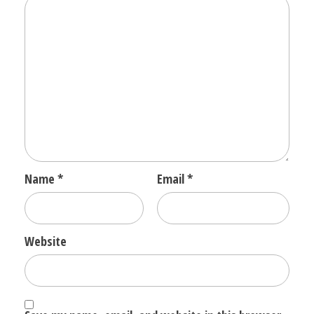
Name
*
Email
*
Website