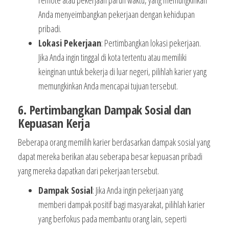
remote atau pekerjaan paruh waktu, yang memungkinkan
Anda menyeimbangkan pekerjaan dengan kehidupan
pribadi.
Lokasi Pekerjaan
: Pertimbangkan lokasi pekerjaan.
Jika Anda ingin tinggal di kota tertentu atau memiliki
keinginan untuk bekerja di luar negeri, pilihlah karier yang
memungkinkan Anda mencapai tujuan tersebut.
6. Pertimbangkan Dampak Sosial dan
Kepuasan Kerja
Beberapa orang memilih karier berdasarkan dampak sosial yang
dapat mereka berikan atau seberapa besar kepuasan pribadi
yang mereka dapatkan dari pekerjaan tersebut.
Dampak Sosial
: Jika Anda ingin pekerjaan yang
memberi dampak positif bagi masyarakat, pilihlah karier
yang berfokus pada membantu orang lain, seperti