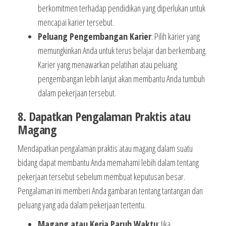
berkomitmen terhadap pendidikan yang diperlukan untuk
mencapai karier tersebut.
Peluang Pengembangan Karier
: Pilih karier yang
memungkinkan Anda untuk terus belajar dan berkembang.
Karier yang menawarkan pelatihan atau peluang
pengembangan lebih lanjut akan membantu Anda tumbuh
dalam pekerjaan tersebut.
8. Dapatkan Pengalaman Praktis atau
Magang
Mendapatkan pengalaman praktis atau magang dalam suatu
bidang dapat membantu Anda memahami lebih dalam tentang
pekerjaan tersebut sebelum membuat keputusan besar.
Pengalaman ini memberi Anda gambaran tentang tantangan dan
peluang yang ada dalam pekerjaan tertentu.
Magang atau Kerja Paruh Waktu
: Jika