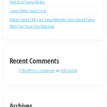
Rank Drop? Santai Aja Bro
Game Online Favorit Circle
Mabar Sambil Chill: Cara Santai Nikmatin Game Bareng Tanpa
Ribet Tapi Tetap Seru Maksimal
Recent Comments
A WordPress Commenter
on
Hello world!
Archives