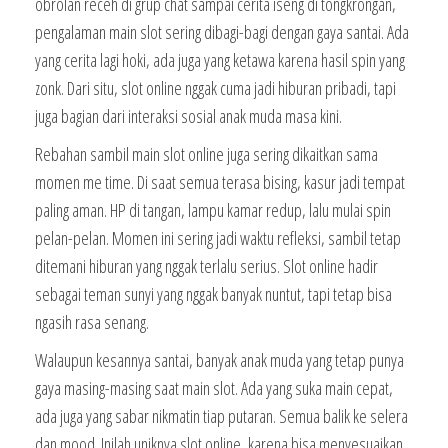
obrolan receh di grup chat sampai cerita iseng di tongkrongan,
pengalaman main slot sering dibagi-bagi dengan gaya santai. Ada
yang cerita lagi hoki, ada juga yang ketawa karena hasil spin yang
zonk. Dari situ, slot online nggak cuma jadi hiburan pribadi, tapi
juga bagian dari interaksi sosial anak muda masa kini.
Rebahan sambil main slot online juga sering dikaitkan sama
momen me time. Di saat semua terasa bising, kasur jadi tempat
paling aman. HP di tangan, lampu kamar redup, lalu mulai spin
pelan-pelan. Momen ini sering jadi waktu refleksi, sambil tetap
ditemani hiburan yang nggak terlalu serius. Slot online hadir
sebagai teman sunyi yang nggak banyak nuntut, tapi tetap bisa
ngasih rasa senang.
Walaupun kesannya santai, banyak anak muda yang tetap punya
gaya masing-masing saat main slot. Ada yang suka main cepat,
ada juga yang sabar nikmatin tiap putaran. Semua balik ke selera
dan mood. Inilah uniknya slot online, karena bisa menyesuaikan