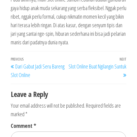
gaya hidup anak muda sekarang yang serba fleksibel. Nggak perlu
ribet, nggak perlu formal, cukup nikmatin momen kecil yang bikin
hari terasa lebih ringan. Di atas kasur, dengan senyum tipis dan
jari yang santai nge-spin, hiburan sederhana ini bisa jadi pelarian
manis dari padatnya dunia nyata.
Post
Previous
PREVIOUS
NEXT
Next
Dari Gabut Jadi Seru Bareng
Slot Online Buat Ngilangin Suntuk
navigation
Post
Post
Slot Online
Leave a Reply
Your email address will not be published.
Required fields are
marked
*
Comment
*