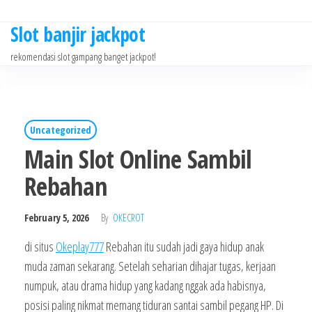
Skip
to
Slot banjir jackpot
the
rekomendasi slot gampang banget jackpot!
content
Uncategorized
Main Slot Online Sambil
Rebahan
February 5, 2026
By
OKECROT
di situs
Okeplay777
Rebahan itu sudah jadi gaya hidup anak
muda zaman sekarang. Setelah seharian dihajar tugas, kerjaan
numpuk, atau drama hidup yang kadang nggak ada habisnya,
posisi paling nikmat memang tiduran santai sambil pegang HP. Di