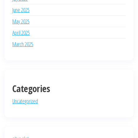
June 2025
May 2025
April 2025
March 2025
Categories
Uncategorized