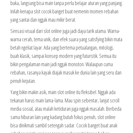
buka, langsung bisa main tanpa perlu belajar aturan yang panjang.
Inilah kenapa slot cocok banget buat nemenin momen rebahan
yang santai dan nggak mau mikir berat.
Sensasi visual dari slot online juga jadi daya tarik utama. Warna-
warna cerah, tema unik, dan efek suara yang satisfying bikin mata
betah ngeliat layar. Ada yang bertema petualangan, mitologi,
buah klasik, sampai konsep modern yang futuristik. Semua itu
bikin pengalaman main jadi nggak monoton. Walaupun cuma
rebahan, rasanya kayak diajak masuk ke dunia lain yang seru dan
penuh kejutan.
Yang bikin makin asik, main slot online itu fleksibel. Nggak ada
tekanan harus main lama-lama. Mau spin sebentar, lanjut scroll
media sosial, atau malah ketiduran juga nggak masalah. Berbeda
sama hiburan lain yang kadang butuh fokus penuh, slot online
bisa dinikmati sambil setengah sadar. Cocok banget buat anak