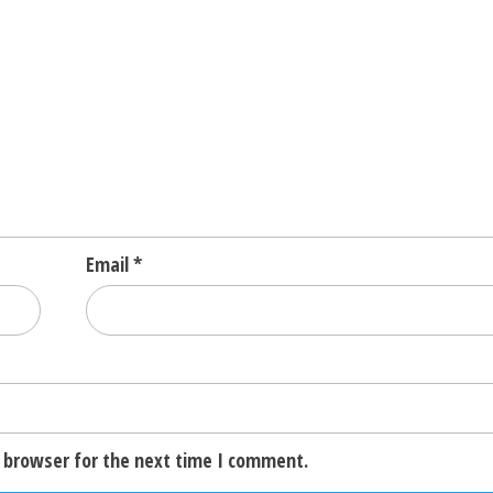
Email
*
 browser for the next time I comment.