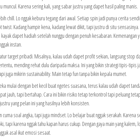
uncul. Karena sering kali, yang sabar justru yang dapet hasil paling manis.
ebih chill. Lo nggak keburu tegang dari awal. Setiap spin jadi punya cerita sendi
wist. Kadang hampir kena, kadang lewat dikit, tapi justru di situ sensasinya.
ya kayak dapet hadiah setelah nunggu dengan penuh kesabaran. Kemenangan 
nggak instan.
atur target pribadi. Misalnya, kalau udah dapet profit sekian, langsung stop d
tentu, mending rehat dulu daripada maksa. Ini yang bikin strategi tipis-tipis j
i juga mikirin sustainability. Main tetap fun tanpa bikin kepala mumet.
a mulai dengan bet kecil buat ngetes suasana, terus kalau udah dapet tand
at jauh, tapi bertahap. Cara ini bikin risiko tetap terkontrol tapi peluang teta
 justru yang pelan ini yang hasilnya lebih konsisten.
an cuma soal angka, tapi juga mindset. Lo belajar buat nggak serakah. Karena s
oki, tapi karena nggak tahu kapan harus cukup. Dengan gaya main yang kalem, lo
nggak asal ikut emosi sesaat.