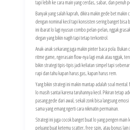
tapi lebih ke cara main yang cerdas, sabar, dan penuh pe
Banyak yang salah kaprah, dikira makin gede bet makin ce
dengan nominal kecil tapi konsisten sering banget bisa
ini ibarat lo lagi nyusun combo pelan-pelan, nggak gras
degan yang bikin nagih tapi tetap terkontrol.
Anak-anak sekarang juga makin pinter baca pola. Bukan c
ritme game, ngerasain flow-nya lagi enak atau nggak, te
bikin strategi tipis-tipis jadi keliatan simpel tapi seb
rapi dan tahu kapan harus gas, kapan harus rem.
Yang bikin strategi ini makin mantap adalah soal mental. 
lo masih santai karena taruhannya kecil. Pikiran tetap a
pasang gede dari awal, sekali zonk bisa langsung emosi 
sama yang emang ngerti cara nikmatin permainan.
Strategi ini juga cocok banget buat lo yang pengen main l
peluang buat ketemu scatter, free spin, atau bonus lain