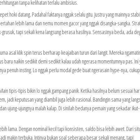
rhitungan tanpa kelihatan terlalu ambisius.
pet hoki datang. Padahal faktanya nggak selalu gitu. Justru yang mainnya stabi
 bertahan lebih lama dan nemu momen gacor yang nggak disangka-sangka. Stra
ak-grusuk, tapi sekali kena langsung berasa hasilnya. Sensasinya beda, ada de
uma asal klik spin terus berharap keajaiban turun dari langit. Mereka ngamati
rus baru naikin sedikit demi sedikit kalau udah ngerasa momentumnya pas. Ini
enarnya penuh insting. Lo nggak perlu modal gede buat ngerasain hype-nya, cuku
Main tipis-tipis bikin lo nggak gampang panik. Ketika hasilnya belum sesuai ha
dem, jadi keputusan yang diambil juga lebih rasional. Bandingin sama yang lang
dan ujung-ujungnya malah kalap. Di sinilah bedanya pemain yang sekadar ikut-
ebih lama. Dengan nominal kecil tapi konsisten, saldo bisa lebih awet. Dari sit
 jadi makin terbuka. Intinya bukan soal seberapa besar sekali menang, tapi