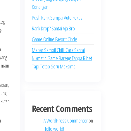
Kenangan
l
Push Rank Sampai Auto Fokus
tegi
Rank Drop? Santai Aja Bro
g-
Game Online Favorit Circle
n
Mabar Sambil Chill: Cara Santai
 yang
Nikmatin Game Bareng Tanpa Ribet
p main
Tapi Tetap Seru Maksimal
rapan,
sung
ikutan
Recent Comments
u
A WordPress Commenter
on
Hello world!