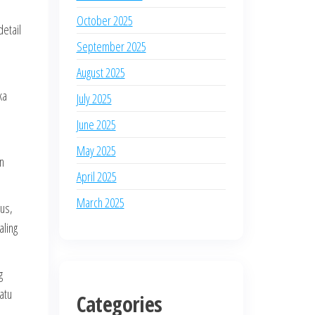
October 2025
detail
September 2025
August 2025
ka
July 2025
June 2025
May 2025
an
April 2025
March 2025
ius,
aling
g
satu
Categories