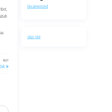
Uncategorized
ribet,
rubah
lau
situs slot
NEXT
Next
adak
Post