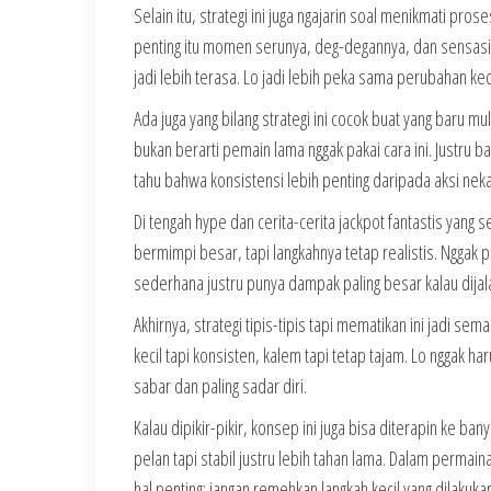
Selain itu, strategi ini juga ngajarin soal menikmati p
penting itu momen serunya, deg-degannya, dan sensasi nu
jadi lebih terasa. Lo jadi lebih peka sama perubahan keci
Ada juga yang bilang strategi ini cocok buat yang baru mu
bukan berarti pemain lama nggak pakai cara ini. Justru
tahu bahwa konsistensi lebih penting daripada aksi nek
Di tengah hype dan cerita-cerita jackpot fantastis yang 
bermimpi besar, tapi langkahnya tetap realistis. Nggak 
sederhana justru punya dampak paling besar kalau dijala
Akhirnya, strategi tipis-tipis tapi mematikan ini jadi se
kecil tapi konsisten, kalem tapi tetap tajam. Lo nggak ha
sabar dan paling sadar diri.
Kalau dipikir-pikir, konsep ini juga bisa diterapin ke b
pelan tapi stabil justru lebih tahan lama. Dalam permaina
hal penting: jangan remehkan langkah kecil yang dilakuk