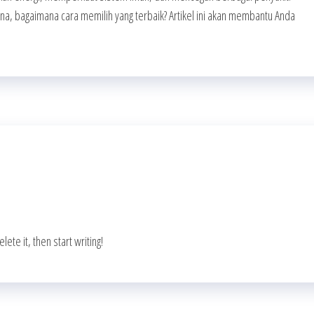
na, bagaimana cara memilih yang terbaik? Artikel ini akan membantu Anda
ete it, then start writing!