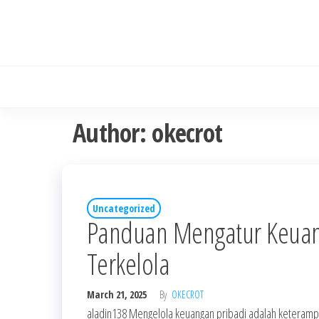
Skip
to
the
content
Author:
okecrot
Uncategorized
Panduan Mengatur Keuang
Terkelola
March 21, 2025
By
OKECROT
aladin138 Mengelola keuangan pribadi adalah keterampila