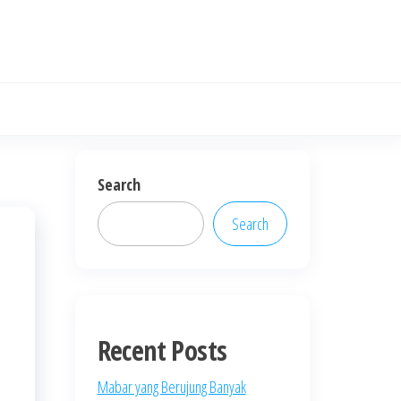
Search
Search
Recent Posts
Mabar yang Berujung Banyak