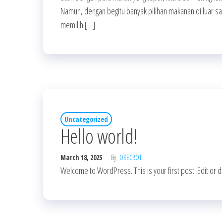
Namun, dengan begitu banyak pilihan makanan di luar sa
memilih […]
Uncategorized
Hello world!
March 18, 2025
By
OKECROT
Welcome to WordPress. This is your first post. Edit or del