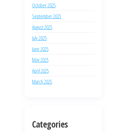
October 2025
September 2025
August 2025
July 2025
June 2025
May 2025
April 2025
March 2025
Categories