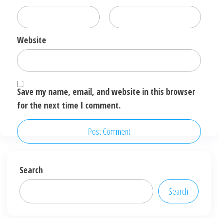
Website
Save my name, email, and website in this browser
for the next time I comment.
Search
Search