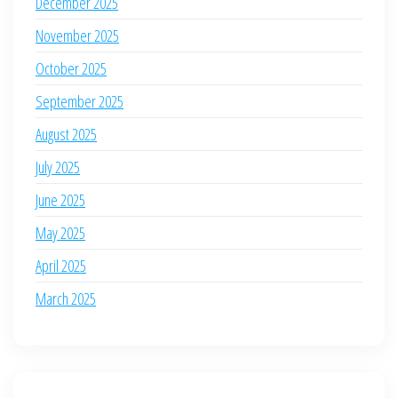
December 2025
November 2025
October 2025
September 2025
August 2025
July 2025
June 2025
May 2025
April 2025
March 2025