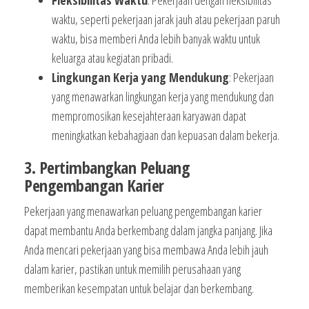
Fleksibilitas Waktu
: Pekerjaan dengan fleksibilitas
waktu, seperti pekerjaan jarak jauh atau pekerjaan paruh
waktu, bisa memberi Anda lebih banyak waktu untuk
keluarga atau kegiatan pribadi.
Lingkungan Kerja yang Mendukung
: Pekerjaan
yang menawarkan lingkungan kerja yang mendukung dan
mempromosikan kesejahteraan karyawan dapat
meningkatkan kebahagiaan dan kepuasan dalam bekerja.
3. Pertimbangkan Peluang
Pengembangan Karier
Pekerjaan yang menawarkan peluang pengembangan karier
dapat membantu Anda berkembang dalam jangka panjang. Jika
Anda mencari pekerjaan yang bisa membawa Anda lebih jauh
dalam karier, pastikan untuk memilih perusahaan yang
memberikan kesempatan untuk belajar dan berkembang.