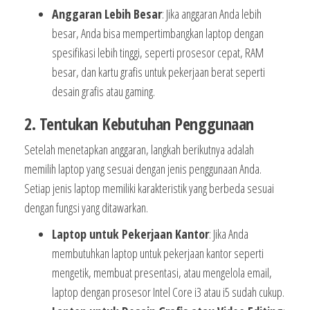
Anggaran Lebih Besar
: Jika anggaran Anda lebih
besar, Anda bisa mempertimbangkan laptop dengan
spesifikasi lebih tinggi, seperti prosesor cepat, RAM
besar, dan kartu grafis untuk pekerjaan berat seperti
desain grafis atau gaming.
2. Tentukan Kebutuhan Penggunaan
Setelah menetapkan anggaran, langkah berikutnya adalah
memilih laptop yang sesuai dengan jenis penggunaan Anda.
Setiap jenis laptop memiliki karakteristik yang berbeda sesuai
dengan fungsi yang ditawarkan.
Laptop untuk Pekerjaan Kantor
: Jika Anda
membutuhkan laptop untuk pekerjaan kantor seperti
mengetik, membuat presentasi, atau mengelola email,
laptop dengan prosesor Intel Core i3 atau i5 sudah cukup.