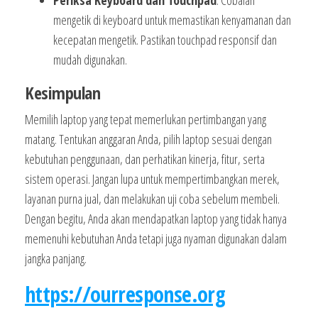
Periksa Keyboard dan Touchpad
: Cobalah
mengetik di keyboard untuk memastikan kenyamanan dan
kecepatan mengetik. Pastikan touchpad responsif dan
mudah digunakan.
Kesimpulan
Memilih laptop yang tepat memerlukan pertimbangan yang
matang. Tentukan anggaran Anda, pilih laptop sesuai dengan
kebutuhan penggunaan, dan perhatikan kinerja, fitur, serta
sistem operasi. Jangan lupa untuk mempertimbangkan merek,
layanan purna jual, dan melakukan uji coba sebelum membeli.
Dengan begitu, Anda akan mendapatkan laptop yang tidak hanya
memenuhi kebutuhan Anda tetapi juga nyaman digunakan dalam
jangka panjang.
https://ourresponse.org