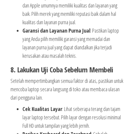
dan Apple umumnya memiliki kualitas dan layanan yang
baik. Pilih merek yang memiliki reputasi baik dalam hal
kualitas dan layanan purna jual.
Garansi dan Layanan Purna Jual
: Pastikan laptop
yang Anda pilih memiliki garansi yang memadai dan
layanan purna jual yang dapat diandalkan jika terjadi
kerusakan atau masalah teknis.
8. Lakukan Uji Coba Sebelum Membeli
Setelah mempertimbangkan semua faktor di atas, pastikan untuk
mencoba laptop secara langsung di toko atau membaca ulasan
dari pengguna lain.
Cek Kualitas Layar
: Lihat seberapa terang dan tajam
layar laptop tersebut. Pilih layar dengan resolusi minimal
Full HD untuk tampilan yang lebih jernih.