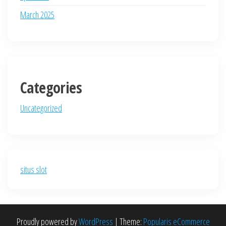
March 2025
Categories
Uncategorized
situs slot
Proudly powered by
WordPress
|
Theme:
Popularis eCommerce