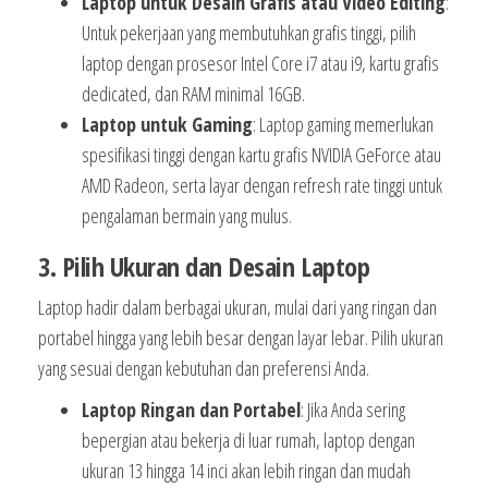
Laptop untuk Desain Grafis atau Video Editing
:
Untuk pekerjaan yang membutuhkan grafis tinggi, pilih
laptop dengan prosesor Intel Core i7 atau i9, kartu grafis
dedicated, dan RAM minimal 16GB.
Laptop untuk Gaming
: Laptop gaming memerlukan
spesifikasi tinggi dengan kartu grafis NVIDIA GeForce atau
AMD Radeon, serta layar dengan refresh rate tinggi untuk
pengalaman bermain yang mulus.
3. Pilih Ukuran dan Desain Laptop
Laptop hadir dalam berbagai ukuran, mulai dari yang ringan dan
portabel hingga yang lebih besar dengan layar lebar. Pilih ukuran
yang sesuai dengan kebutuhan dan preferensi Anda.
Laptop Ringan dan Portabel
: Jika Anda sering
bepergian atau bekerja di luar rumah, laptop dengan
ukuran 13 hingga 14 inci akan lebih ringan dan mudah