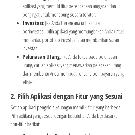
aplikasi yang memiliki fitur perencanaan anggaran dan
pengingat untuk menabung secara teratur.
Investasi
: Jika Anda berencana untuk mulai
berinvestasi, pilih aplikasi yang memungkinkan Anda untuk
memantau portofolio investasi atau memberikan saran
investasi.
Pelunasan Utang
: Jika Anda fokus pada pelunasan
utang, carilah aplikasi yang menawarkan pelacakan utang
dan membantu Anda membuat rencana pembayaran yang
efisien.
2. Pilih Aplikasi dengan Fitur yang Sesuai
Setiap aplikasi pengelola keuangan memiliki fitur yang berbeda.
Pilih aplikasi yang sesuai dengan kebutuhan Anda berdasarkan
fitur-fitur berikut: