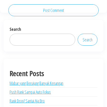
Search
Search
Recent Posts
Mabar yang Berujung Banyak Kenangan
Push Rank Sampai Auto Fokus
Rank Drop? Santai Aja Bro