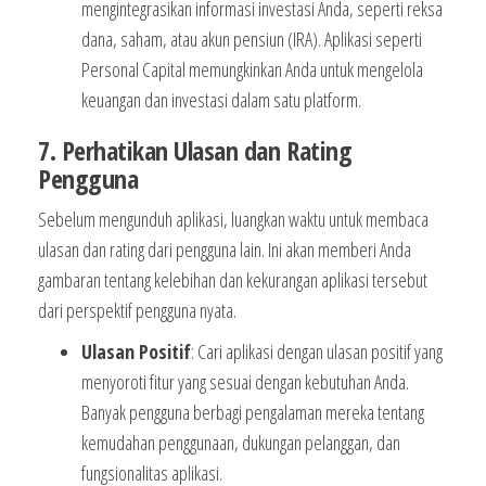
mengintegrasikan informasi investasi Anda, seperti reksa
dana, saham, atau akun pensiun (IRA). Aplikasi seperti
Personal Capital memungkinkan Anda untuk mengelola
keuangan dan investasi dalam satu platform.
7. Perhatikan Ulasan dan Rating
Pengguna
Sebelum mengunduh aplikasi, luangkan waktu untuk membaca
ulasan dan rating dari pengguna lain. Ini akan memberi Anda
gambaran tentang kelebihan dan kekurangan aplikasi tersebut
dari perspektif pengguna nyata.
Ulasan Positif
: Cari aplikasi dengan ulasan positif yang
menyoroti fitur yang sesuai dengan kebutuhan Anda.
Banyak pengguna berbagi pengalaman mereka tentang
kemudahan penggunaan, dukungan pelanggan, dan
fungsionalitas aplikasi.