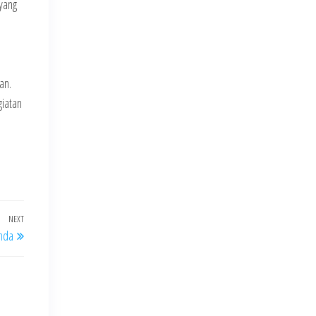
 yang
an.
giatan
NEXT
Next
nda
Post