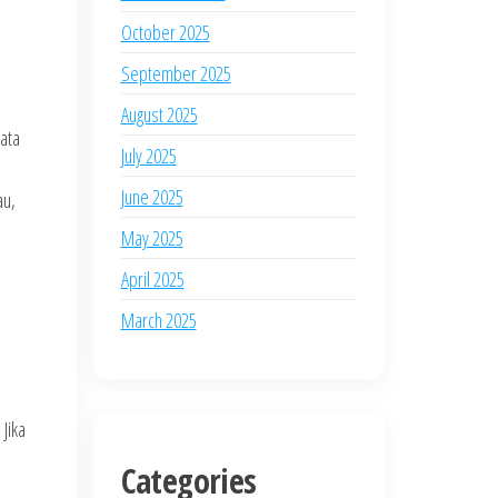
October 2025
September 2025
August 2025
data
July 2025
June 2025
au,
May 2025
April 2025
March 2025
 Jika
Categories