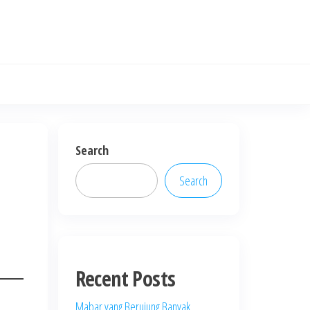
Search
Search
Recent Posts
Mabar yang Berujung Banyak