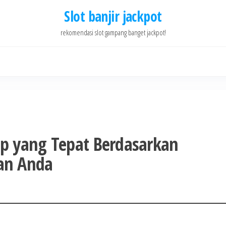
Slot banjir jackpot
rekomendasi slot gampang banget jackpot!
p yang Tepat Berdasarkan
an Anda