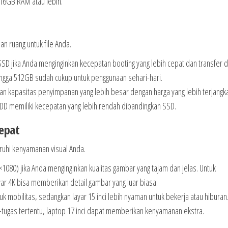
 16GB RAM atau lebih.
 ruang untuk file Anda.
 SSD jika Anda menginginkan kecepatan booting yang lebih cepat dan transfer 
ingga 512GB sudah cukup untuk penggunaan sehari-hari.
an kapasitas penyimpanan yang lebih besar dengan harga yang lebih terjangk
HDD memiliki kecepatan yang lebih rendah dibandingkan SSD.
Tepat
ruhi kenyamanan visual Anda.
20×1080) jika Anda menginginkan kualitas gambar yang tajam dan jelas. Untuk
yar 4K bisa memberikan detail gambar yang luar biasa.
tuk mobilitas, sedangkan layar 15 inci lebih nyaman untuk bekerja atau hiburan.
tugas tertentu, laptop 17 inci dapat memberikan kenyamanan ekstra.