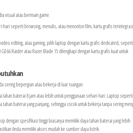
dia visual atau bermain game.
ri-hari seperti browsing, menulis, atau menonton film, kartu grafis terintegrasi
, video editing, atau gaming, pilih laptop dengan kartu grafis dedicated, sepert
GE66 Raider atau Razer Blade 15 dilengkapi dengan kartu grafis kuat untuk
ibutuhkan
da sering bepergian atau bekerja di luar ruangan.
ya tahan baterai 8 jam atau lebih untuk penggunaan sehari-hari. Laptop seperti
 tahan baterai yang panjang, sehingga cocok untuk bekerja tanpa sering meng
top dengan spesifikasi tinggi biasanya memiliki daya tahan baterai yang lebih
astikan Anda memiliki akses mudah ke sumber daya listrik.