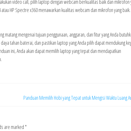
elakukan video call, pilih laptop dengan webcam berkualitas baik dan mikrofon
 4 atau HP Spectre x360 menawarkan kualitas webcam dan mikrofon yang baik.
g matang mengenai tujuan penggunaan, anggaran, dan fitur yang Anda butuhk
au daya tahan baterai, dan pastikan laptop yang Anda pilih dapat mendukung ke
anduan ini, Anda akan dapat memilih laptop yang tepat dan mendapatkan
n.
Panduan Memilih Hobi yang Tepat untuk Mengisi Waktu Luang A
lds are marked
*