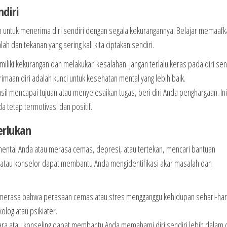
ndiri
 untuk menerima diri sendiri dengan segala kekurangannya. Belajar memaafk
h dan tekanan yang sering kali kita ciptakan sendiri.
miliki kekurangan dan melakukan kesalahan. Jangan terlalu keras pada diri sen
maan diri adalah kunci untuk kesehatan mental yang lebih baik.
asil mencapai tujuan atau menyelesaikan tugas, beri diri Anda penghargaan. Ini
 tetap termotivasi dan positif.
erlukan
mental Anda atau merasa cemas, depresi, atau tertekan, mencari bantuan
is atau konselor dapat membantu Anda mengidentifikasi akar masalah dan
a merasa bahwa perasaan cemas atau stres mengganggu kehidupan sehari-har
log atau psikiater.
cara atau konseling dapat membantu Anda memahami diri sendiri lebih dalam 