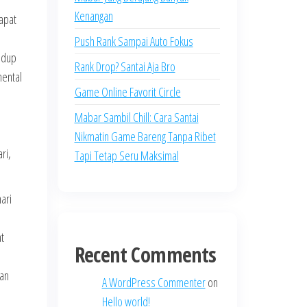
Kenangan
apat
Push Rank Sampai Auto Fokus
idup
Rank Drop? Santai Aja Bro
mental
Game Online Favorit Circle
Mabar Sambil Chill: Cara Santai
Nikmatin Game Bareng Tanpa Ribet
ri,
Tapi Tetap Seru Maksimal
ari
at
Recent Comments
kan
A WordPress Commenter
on
Hello world!