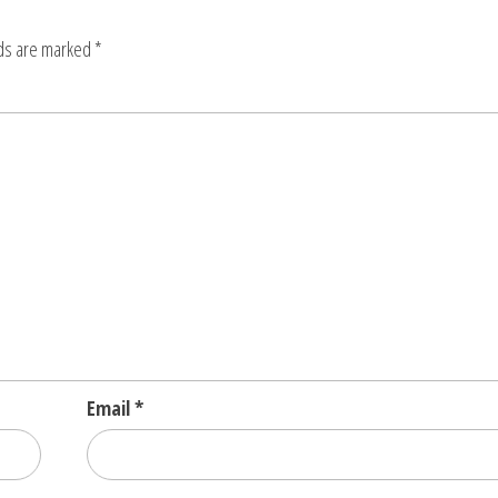
lds are marked
*
Email
*