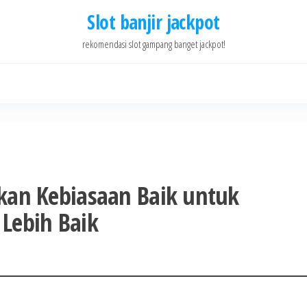
Slot banjir jackpot
rekomendasi slot gampang banget jackpot!
n Kebiasaan Baik untuk
Lebih Baik