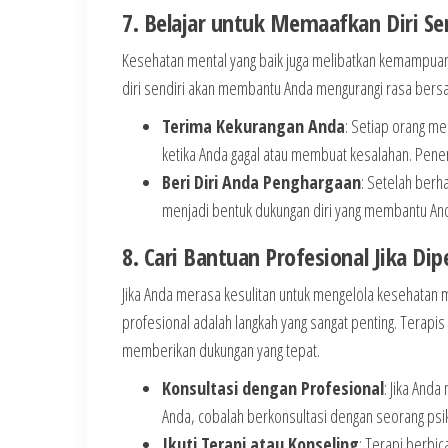
7. Belajar untuk Memaafkan Diri Se
Kesehatan mental yang baik juga melibatkan kemampuan
diri sendiri akan membantu Anda mengurangi rasa bersala
Terima Kekurangan Anda
: Setiap orang me
ketika Anda gagal atau membuat kesalahan. Peneri
Beri Diri Anda Penghargaan
: Setelah berh
menjadi bentuk dukungan diri yang membantu Anda
8. Cari Bantuan Profesional Jika Dip
Jika Anda merasa kesulitan untuk mengelola kesehatan 
profesional adalah langkah yang sangat penting. Terap
memberikan dukungan yang tepat.
Konsultasi dengan Profesional
: Jika And
Anda, cobalah berkonsultasi dengan seorang psiko
Ikuti Terapi atau Konseling
: Terapi berbi