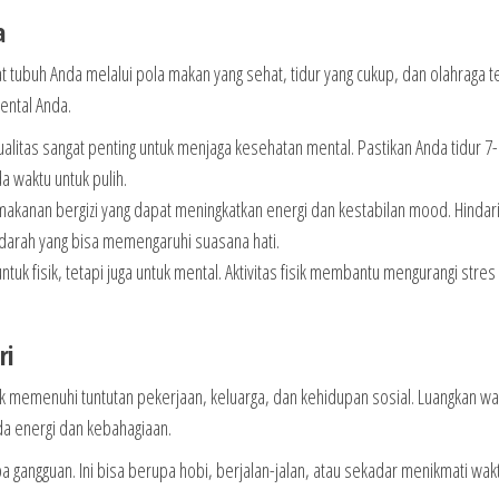
a
at tubuh Anda melalui pola makan yang sehat, tidur yang cukup, dan olahraga t
ental Anda.
ualitas sangat penting untuk menjaga kesehatan mental. Pastikan Anda tidur 7
 waktu untuk pulih.
makanan bergizi yang dapat meningkatkan energi dan kestabilan mood. Hindar
darah yang bisa memengaruhi suasana hati.
untuk fisik, tetapi juga untuk mental. Aktivitas fisik membantu mengurangi stres
ri
buk memenuhi tuntutan pekerjaan, keluarga, dan kehidupan sosial. Luangkan wa
nda energi dan kebahagiaan.
npa gangguan. Ini bisa berupa hobi, berjalan-jalan, atau sekadar menikmati wak