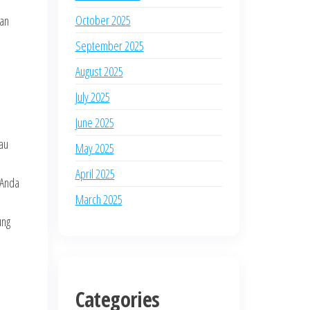
October 2025
kan
September 2025
August 2025
July 2025
-
June 2025
au
May 2025
April 2025
 Anda
March 2025
ung
Categories