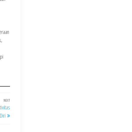
teraan
s,
pi
NEXT
Next
ivitas
Post
Diri