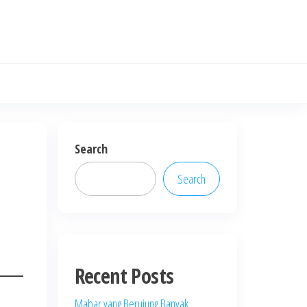
Search
Search
Recent Posts
Mabar yang Berujung Banyak