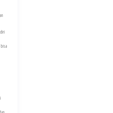
an
diri
 bisa
i
dan