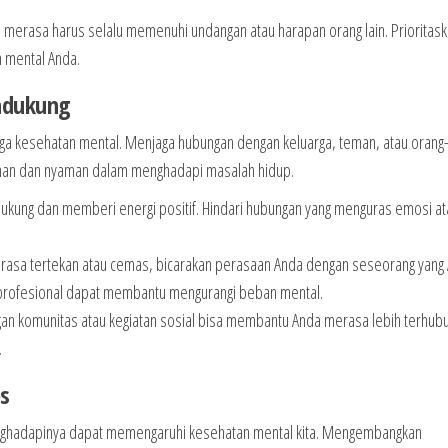
n merasa harus selalu memenuhi undangan atau harapan orang lain. Prioritas
 mental Anda.
endukung
a kesehatan mental. Menjaga hubungan dengan keluarga, teman, atau orang
man dan nyaman dalam menghadapi masalah hidup.
dukung dan memberi energi positif. Hindari hubungan yang menguras emosi at
merasa tertekan atau cemas, bicarakan perasaan Anda dengan seseorang yang
 profesional dapat membantu mengurangi beban mental.
an komunitas atau kegiatan sosial bisa membantu Anda merasa lebih terhub
.
es
 menghadapinya dapat memengaruhi kesehatan mental kita. Mengembangkan