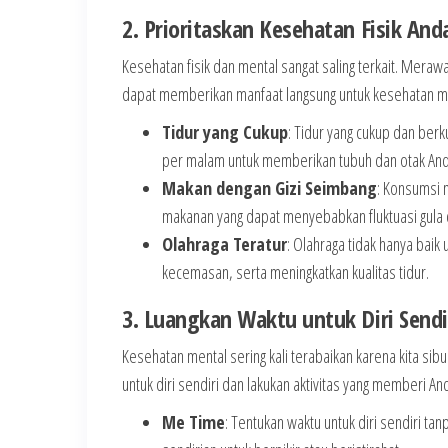
2. Prioritaskan Kesehatan Fisik And
Kesehatan fisik dan mental sangat saling terkait. Meraw
dapat memberikan manfaat langsung untuk kesehatan m
Tidur yang Cukup
: Tidur yang cukup dan berk
per malam untuk memberikan tubuh dan otak Anda
Makan dengan Gizi Seimbang
: Konsumsi 
makanan yang dapat menyebabkan fluktuasi gula 
Olahraga Teratur
: Olahraga tidak hanya baik 
kecemasan, serta meningkatkan kualitas tidur.
3. Luangkan Waktu untuk Diri Sendi
Kesehatan mental sering kali terabaikan karena kita si
untuk diri sendiri dan lakukan aktivitas yang memberi A
Me Time
: Tentukan waktu untuk diri sendiri ta