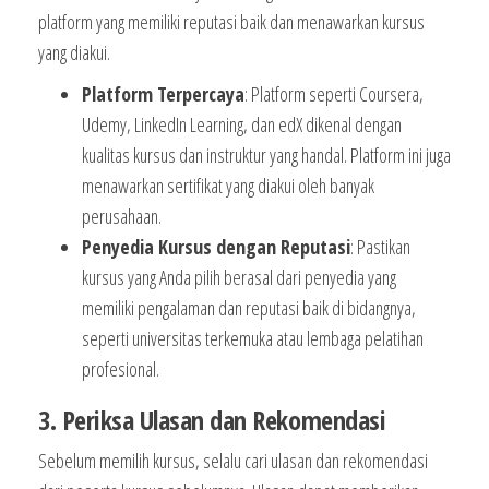
platform yang memiliki reputasi baik dan menawarkan kursus
yang diakui.
Platform Terpercaya
: Platform seperti Coursera,
Udemy, LinkedIn Learning, dan edX dikenal dengan
kualitas kursus dan instruktur yang handal. Platform ini juga
menawarkan sertifikat yang diakui oleh banyak
perusahaan.
Penyedia Kursus dengan Reputasi
: Pastikan
kursus yang Anda pilih berasal dari penyedia yang
memiliki pengalaman dan reputasi baik di bidangnya,
seperti universitas terkemuka atau lembaga pelatihan
profesional.
3. Periksa Ulasan dan Rekomendasi
Sebelum memilih kursus, selalu cari ulasan dan rekomendasi