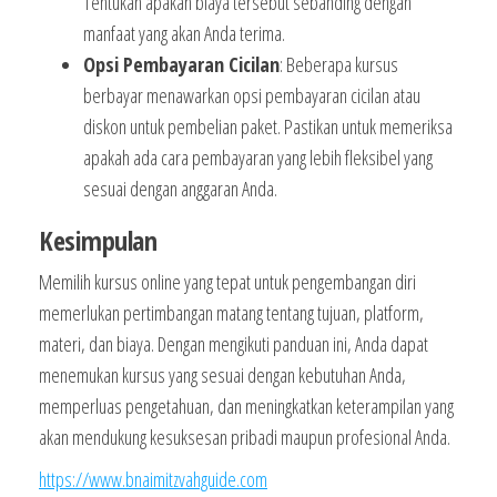
Tentukan apakah biaya tersebut sebanding dengan
manfaat yang akan Anda terima.
Opsi Pembayaran Cicilan
: Beberapa kursus
berbayar menawarkan opsi pembayaran cicilan atau
diskon untuk pembelian paket. Pastikan untuk memeriksa
apakah ada cara pembayaran yang lebih fleksibel yang
sesuai dengan anggaran Anda.
Kesimpulan
Memilih kursus online yang tepat untuk pengembangan diri
memerlukan pertimbangan matang tentang tujuan, platform,
materi, dan biaya. Dengan mengikuti panduan ini, Anda dapat
menemukan kursus yang sesuai dengan kebutuhan Anda,
memperluas pengetahuan, dan meningkatkan keterampilan yang
akan mendukung kesuksesan pribadi maupun profesional Anda.
https://www.bnaimitzvahguide.com