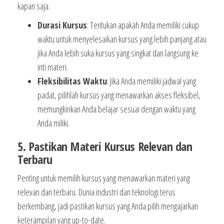
kapan saja.
Durasi Kursus
: Tentukan apakah Anda memiliki cukup
waktu untuk menyelesaikan kursus yang lebih panjang atau
jika Anda lebih suka kursus yang singkat dan langsung ke
inti materi.
Fleksibilitas Waktu
: Jika Anda memiliki jadwal yang
padat, pilihlah kursus yang menawarkan akses fleksibel,
memungkinkan Anda belajar sesuai dengan waktu yang
Anda miliki.
5. Pastikan Materi Kursus Relevan dan
Terbaru
Penting untuk memilih kursus yang menawarkan materi yang
relevan dan terbaru. Dunia industri dan teknologi terus
berkembang, jadi pastikan kursus yang Anda pilih mengajarkan
keterampilan yang up-to-date.