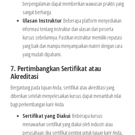
berpengalaman dapat memberikan wawasan praktis yang
sangat berharga.
Ulasan Instruktur
: Beberapa platform menyediakan
informasi tentang instruktur dan ulasan dari peserta
kursus sebelumnya. Pastikan instruktur memiliki reputasi
yang baik dan mampu menyampaikan materi dengan cara
yang mudah dipahami.
7. Pertimbangkan Sertifikat atau
Akreditasi
Bergantung pada tujuan Anda, sertifikat atau akreditasi yang
diberikan setelah menyelesaikan kursus dapat menambah nilai
bagi perkembangan karir Anda.
Sertifikat yang Diakui
: Beberapa kursus
menawarkan sertifikat yang diakui oleh industri atau
perusahaan. Jika sertifikat penting untuk tujuan karir Anda,