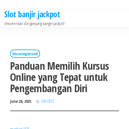
Skip
to
Slot banjir jackpot
the
rekomendasi slot gampang banget jackpot!
content
Uncategorized
Panduan Memilih Kursus
Online yang Tepat untuk
Pengembangan Diri
June 26, 2025
By
OKECROT