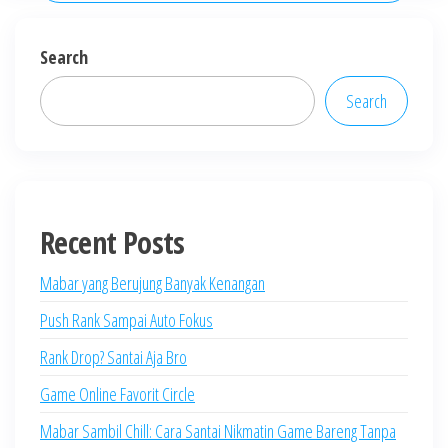
Search
Search
Recent Posts
Mabar yang Berujung Banyak Kenangan
Push Rank Sampai Auto Fokus
Rank Drop? Santai Aja Bro
Game Online Favorit Circle
Mabar Sambil Chill: Cara Santai Nikmatin Game Bareng Tanpa