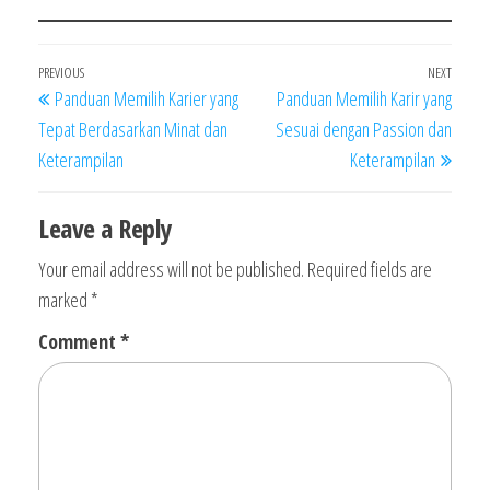
Post
Previous
PREVIOUS
NEXT
Next
Panduan Memilih Karier yang
Panduan Memilih Karir yang
navigation
Post
Post
Tepat Berdasarkan Minat dan
Sesuai dengan Passion dan
Keterampilan
Keterampilan
Leave a Reply
Your email address will not be published.
Required fields are
marked
*
Comment
*