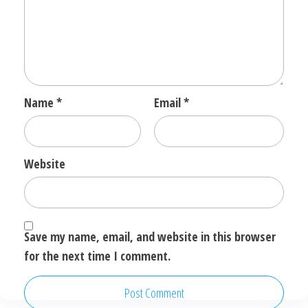
Name
*
Email
*
Website
Save my name, email, and website in this browser
for the next time I comment.