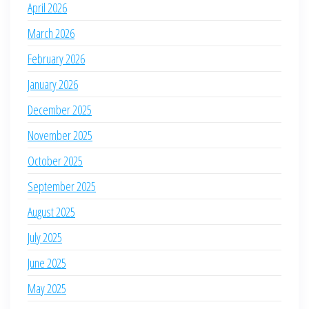
April 2026
March 2026
February 2026
January 2026
December 2025
November 2025
October 2025
September 2025
August 2025
July 2025
June 2025
May 2025