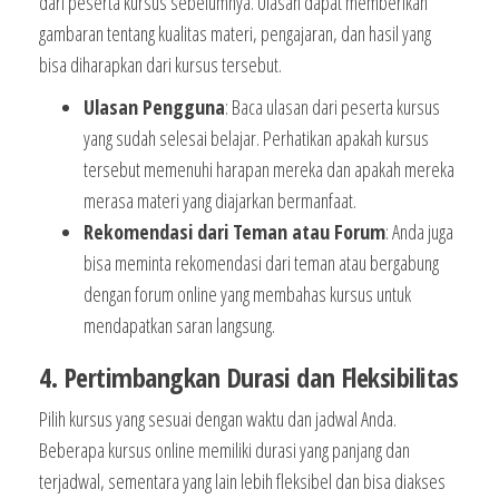
dari peserta kursus sebelumnya. Ulasan dapat memberikan
gambaran tentang kualitas materi, pengajaran, dan hasil yang
bisa diharapkan dari kursus tersebut.
Ulasan Pengguna
: Baca ulasan dari peserta kursus
yang sudah selesai belajar. Perhatikan apakah kursus
tersebut memenuhi harapan mereka dan apakah mereka
merasa materi yang diajarkan bermanfaat.
Rekomendasi dari Teman atau Forum
: Anda juga
bisa meminta rekomendasi dari teman atau bergabung
dengan forum online yang membahas kursus untuk
mendapatkan saran langsung.
4. Pertimbangkan Durasi dan Fleksibilitas
Pilih kursus yang sesuai dengan waktu dan jadwal Anda.
Beberapa kursus online memiliki durasi yang panjang dan
terjadwal, sementara yang lain lebih fleksibel dan bisa diakses