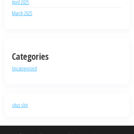
April 2025
March 2025
Categories
Uncategorized
situs slot