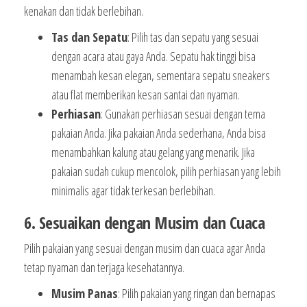
kenakan dan tidak berlebihan.
Tas dan Sepatu
: Pilih tas dan sepatu yang sesuai
dengan acara atau gaya Anda. Sepatu hak tinggi bisa
menambah kesan elegan, sementara sepatu sneakers
atau flat memberikan kesan santai dan nyaman.
Perhiasan
: Gunakan perhiasan sesuai dengan tema
pakaian Anda. Jika pakaian Anda sederhana, Anda bisa
menambahkan kalung atau gelang yang menarik. Jika
pakaian sudah cukup mencolok, pilih perhiasan yang lebih
minimalis agar tidak terkesan berlebihan.
6. Sesuaikan dengan Musim dan Cuaca
Pilih pakaian yang sesuai dengan musim dan cuaca agar Anda
tetap nyaman dan terjaga kesehatannya.
Musim Panas
: Pilih pakaian yang ringan dan bernapas