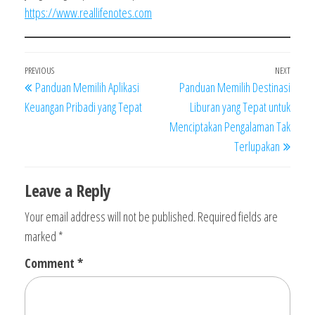
https://www.reallifenotes.com
Post
Previous
PREVIOUS
NEXT
Next
Panduan Memilih Aplikasi
Panduan Memilih Destinasi
navigation
Post
Post
Keuangan Pribadi yang Tepat
Liburan yang Tepat untuk
Menciptakan Pengalaman Tak
Terlupakan
Leave a Reply
Your email address will not be published.
Required fields are
marked
*
Comment
*