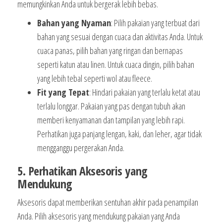
memungkinkan Anda untuk bergerak lebih bebas.
Bahan yang Nyaman
: Pilih pakaian yang terbuat dari
bahan yang sesuai dengan cuaca dan aktivitas Anda. Untuk
cuaca panas, pilih bahan yang ringan dan bernapas
seperti katun atau linen. Untuk cuaca dingin, pilih bahan
yang lebih tebal seperti wol atau fleece.
Fit yang Tepat
: Hindari pakaian yang terlalu ketat atau
terlalu longgar. Pakaian yang pas dengan tubuh akan
memberi kenyamanan dan tampilan yang lebih rapi.
Perhatikan juga panjang lengan, kaki, dan leher, agar tidak
mengganggu pergerakan Anda.
5. Perhatikan Aksesoris yang
Mendukung
Aksesoris dapat memberikan sentuhan akhir pada penampilan
Anda. Pilih aksesoris yang mendukung pakaian yang Anda