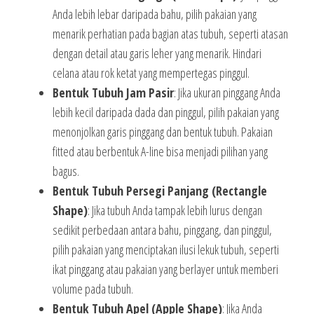
Anda lebih lebar daripada bahu, pilih pakaian yang
menarik perhatian pada bagian atas tubuh, seperti atasan
dengan detail atau garis leher yang menarik. Hindari
celana atau rok ketat yang mempertegas pinggul.
Bentuk Tubuh Jam Pasir
: Jika ukuran pinggang Anda
lebih kecil daripada dada dan pinggul, pilih pakaian yang
menonjolkan garis pinggang dan bentuk tubuh. Pakaian
fitted atau berbentuk A-line bisa menjadi pilihan yang
bagus.
Bentuk Tubuh Persegi Panjang (Rectangle
Shape)
: Jika tubuh Anda tampak lebih lurus dengan
sedikit perbedaan antara bahu, pinggang, dan pinggul,
pilih pakaian yang menciptakan ilusi lekuk tubuh, seperti
ikat pinggang atau pakaian yang berlayer untuk memberi
volume pada tubuh.
Bentuk Tubuh Apel (Apple Shape)
: Jika Anda