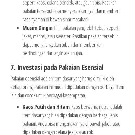
seperti kaos, celana pendek, atau gaun tipis. Pastikan
pakaian tersebut bisa menyerap keringat dan memberi
rasa nyaman di bawah sinar matahari.
Musim Dingin
: Pilih pakaian yang lebih tebal, seperti
jaket, mantel, atau sweater. Pastikan pakaian tersebut
dapat menghangatkan tubuh dan memberikan
perlindungan dari angin atau hujan.
7. Investasi pada Pakaian Esensial
Pakaian esensial adalah item dasar yang harus dimiliki oleh
setiap orang. Pakaian ini mudah dipadukan dengan berbagai item
lain dan cocok untuk berbagai kesempatan.
Kaos Putih dan Hitam
: Kaos berwarna netral adalah
item dasar yang bisa dipadukan dengan berbagai jenis
pakaian. Anda bisa mengenakannya di bawah jaket, atau
dipadukan dengan celana jeans atau rok.