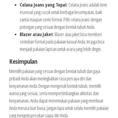
Celana Jeans yang Tepat
: Celana jeans adalah item
esensial yang cocok untuk berbagai kesempatan, baik
santai maupun semi-formal. Pilih celana jeans dengan
potongan yang sesuai dengan bentuk tubuh Anda.
Blazer atau Jaket
: Blazer atau jaket bisa memberi
sentuhan formal pada pakaian kasual Anda. Ini juga bisa
menjadi pakaian lapisan untuk acara yang lebih dingin.
Kesimpulan
Memilih pakaian yang sesuai dengan bentuk tubuh dan gaya
pribadi Anda akan meningkatkan rasa percaya diri dan
kenyamanan Anda. Dengan mengenali bentuk tubuh, memilih
warna yang sesuai, serta mempertimbangkan aktivitas dan
kenyamanan, Anda dapat menemukan pakaian yang membuat
Anda merasa luar biasa. Jangan lupa untuk selalu memilih pakaian
yang mengekspresikan siapa diri Anda.