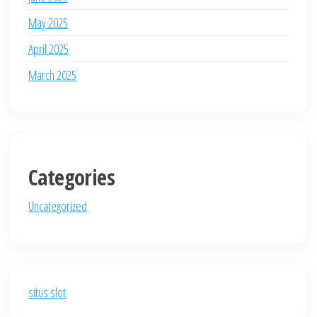
May 2025
April 2025
March 2025
Categories
Uncategorized
situs slot