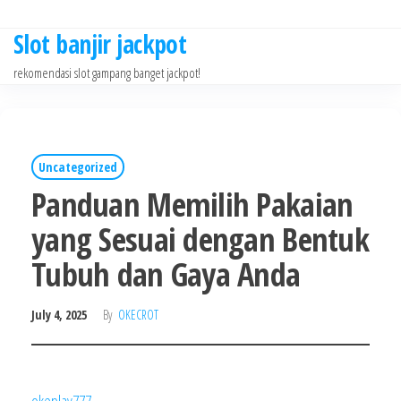
Skip
to
Slot banjir jackpot
the
rekomendasi slot gampang banget jackpot!
content
Uncategorized
Panduan Memilih Pakaian
yang Sesuai dengan Bentuk
Tubuh dan Gaya Anda
July 4, 2025
By
OKECROT