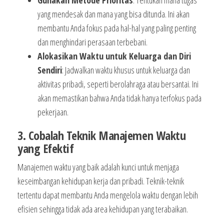
Gunakan Metode Prioritas
: Tentukan mana tugas
yang mendesak dan mana yang bisa ditunda. Ini akan
membantu Anda fokus pada hal-hal yang paling penting
dan menghindari perasaan terbebani.
Alokasikan Waktu untuk Keluarga dan Diri
Sendiri
: Jadwalkan waktu khusus untuk keluarga dan
aktivitas pribadi, seperti berolahraga atau bersantai. Ini
akan memastikan bahwa Anda tidak hanya terfokus pada
pekerjaan.
3. Cobalah Teknik Manajemen Waktu
yang Efektif
Manajemen waktu yang baik adalah kunci untuk menjaga
keseimbangan kehidupan kerja dan pribadi. Teknik-teknik
tertentu dapat membantu Anda mengelola waktu dengan lebih
efisien sehingga tidak ada area kehidupan yang terabaikan.