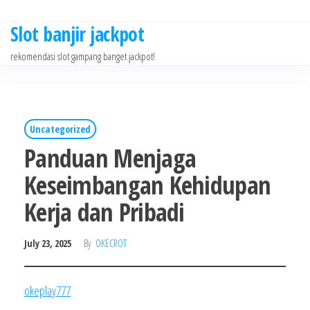
Skip
to
Slot banjir jackpot
the
rekomendasi slot gampang banget jackpot!
content
Uncategorized
Panduan Menjaga
Keseimbangan Kehidupan
Kerja dan Pribadi
July 23, 2025
By
OKECROT
okeplay777