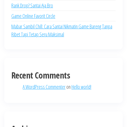
Rank Drop? Santai Aja Bro
Game Online Favorit Circle
Mabar Sambil Chill: Cara Santai Nikmatin Game Bareng Tanpa
Ribet Tapi Tetap Seru Maksimal
Recent Comments
A WordPress Commenter
on
Hello world!