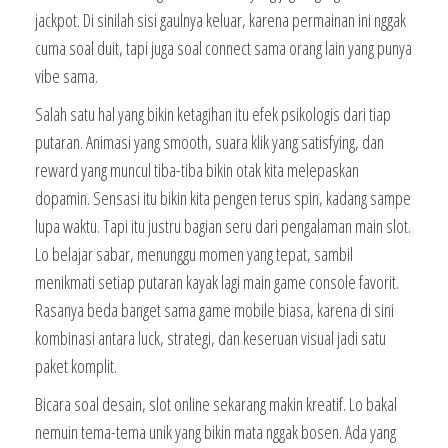
jackpot. Di sinilah sisi gaulnya keluar, karena permainan ini nggak
cuma soal duit, tapi juga soal connect sama orang lain yang punya
vibe sama.
Salah satu hal yang bikin ketagihan itu efek psikologis dari tiap
putaran. Animasi yang smooth, suara klik yang satisfying, dan
reward yang muncul tiba-tiba bikin otak kita melepaskan
dopamin. Sensasi itu bikin kita pengen terus spin, kadang sampe
lupa waktu. Tapi itu justru bagian seru dari pengalaman main slot.
Lo belajar sabar, menunggu momen yang tepat, sambil
menikmati setiap putaran kayak lagi main game console favorit.
Rasanya beda banget sama game mobile biasa, karena di sini
kombinasi antara luck, strategi, dan keseruan visual jadi satu
paket komplit.
Bicara soal desain, slot online sekarang makin kreatif. Lo bakal
nemuin tema-tema unik yang bikin mata nggak bosen. Ada yang