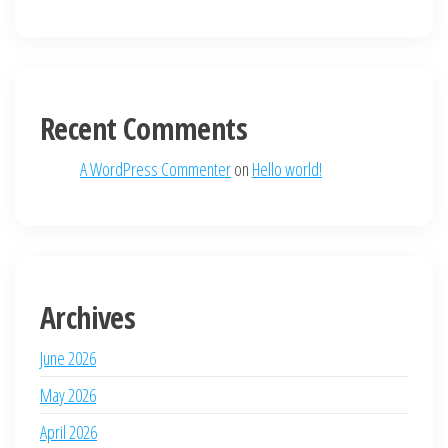
Recent Comments
A WordPress Commenter
on
Hello world!
Archives
June 2026
May 2026
April 2026