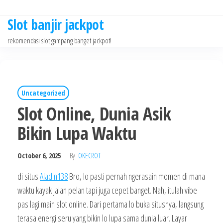
Skip
to
Slot banjir jackpot
the
rekomendasi slot gampang banget jackpot!
content
Uncategorized
Slot Online, Dunia Asik
Bikin Lupa Waktu
October 6, 2025
By
OKECROT
di situs
Aladin138
Bro, lo pasti pernah ngerasain momen di mana
waktu kayak jalan pelan tapi juga cepet banget. Nah, itulah vibe
pas lagi main slot online. Dari pertama lo buka situsnya, langsung
terasa energi seru yang bikin lo lupa sama dunia luar. Layar