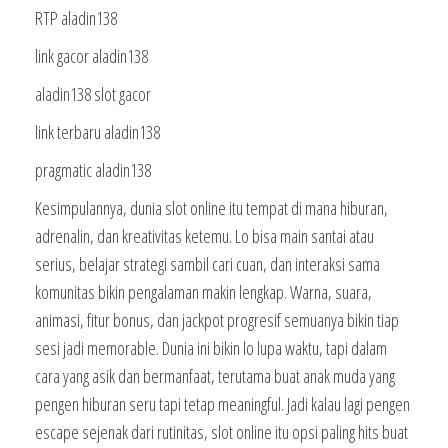
RTP aladin138
link gacor aladin138
aladin138 slot gacor
link terbaru aladin138
pragmatic aladin138
Kesimpulannya, dunia slot online itu tempat di mana hiburan,
adrenalin, dan kreativitas ketemu. Lo bisa main santai atau
serius, belajar strategi sambil cari cuan, dan interaksi sama
komunitas bikin pengalaman makin lengkap. Warna, suara,
animasi, fitur bonus, dan jackpot progresif semuanya bikin tiap
sesi jadi memorable. Dunia ini bikin lo lupa waktu, tapi dalam
cara yang asik dan bermanfaat, terutama buat anak muda yang
pengen hiburan seru tapi tetap meaningful. Jadi kalau lagi pengen
escape sejenak dari rutinitas, slot online itu opsi paling hits buat