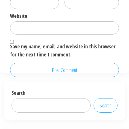
Website
Save my name, email, and website in this browser
for the next time I comment.
Search
Search