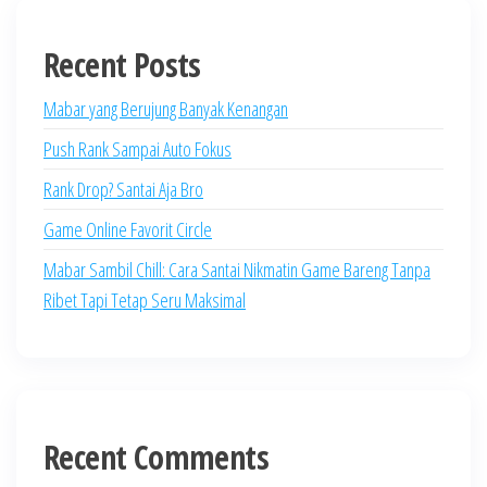
Recent Posts
Mabar yang Berujung Banyak Kenangan
Push Rank Sampai Auto Fokus
Rank Drop? Santai Aja Bro
Game Online Favorit Circle
Mabar Sambil Chill: Cara Santai Nikmatin Game Bareng Tanpa
Ribet Tapi Tetap Seru Maksimal
Recent Comments