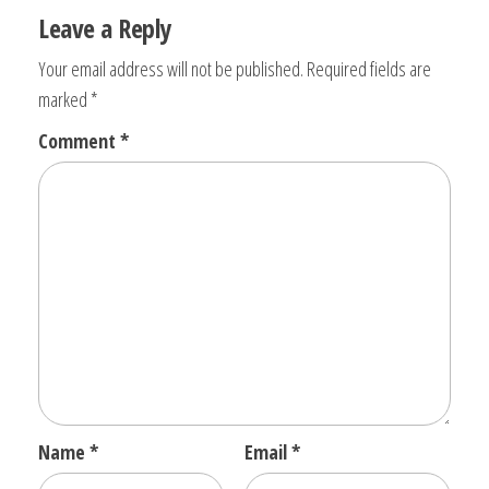
Leave a Reply
Your email address will not be published.
Required fields are
marked
*
Comment
*
Name
*
Email
*