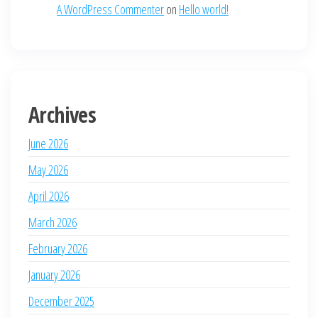
A WordPress Commenter
on
Hello world!
Archives
June 2026
May 2026
April 2026
March 2026
February 2026
January 2026
December 2025