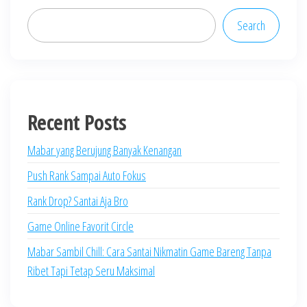
Search
Recent Posts
Mabar yang Berujung Banyak Kenangan
Push Rank Sampai Auto Fokus
Rank Drop? Santai Aja Bro
Game Online Favorit Circle
Mabar Sambil Chill: Cara Santai Nikmatin Game Bareng Tanpa
Ribet Tapi Tetap Seru Maksimal