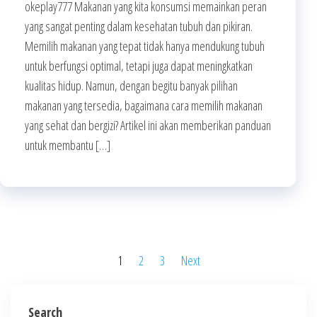
okeplay777 Makanan yang kita konsumsi memainkan peran
yang sangat penting dalam kesehatan tubuh dan pikiran.
Memilih makanan yang tepat tidak hanya mendukung tubuh
untuk berfungsi optimal, tetapi juga dapat meningkatkan
kualitas hidup. Namun, dengan begitu banyak pilihan
makanan yang tersedia, bagaimana cara memilih makanan
yang sehat dan bergizi? Artikel ini akan memberikan panduan
untuk membantu […]
Posts
1
2
3
Next
pagination
Search