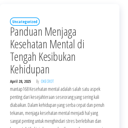
Uncategorized
Panduan Menjaga
Kesehatan Mental di
Tengah Kesibukan
Kehidupan
April 28, 2025
By
OKECROT
mantap168 Kesehatan mental adalah salah satu aspek
penting dari kesejahteraan seseorang yang sering kali
diabaikan. Dalam kehidupan yang serba cepat dan penuh
tekanan, menjaga kesehatan mental menjadi hal yang
sangat penting untuk menghindari stres berlebihan dan