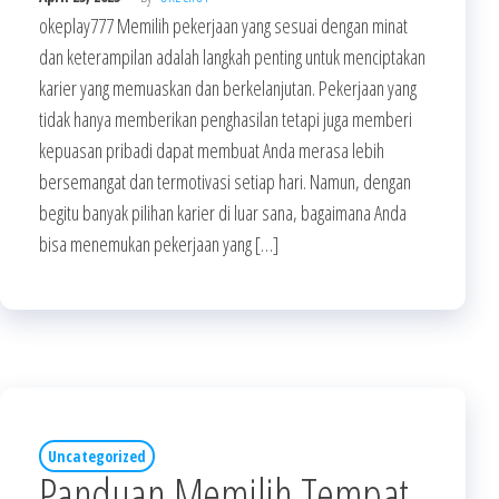
okeplay777 Memilih pekerjaan yang sesuai dengan minat
dan keterampilan adalah langkah penting untuk menciptakan
karier yang memuaskan dan berkelanjutan. Pekerjaan yang
tidak hanya memberikan penghasilan tetapi juga memberi
kepuasan pribadi dapat membuat Anda merasa lebih
bersemangat dan termotivasi setiap hari. Namun, dengan
begitu banyak pilihan karier di luar sana, bagaimana Anda
bisa menemukan pekerjaan yang […]
Uncategorized
Panduan Memilih Tempat