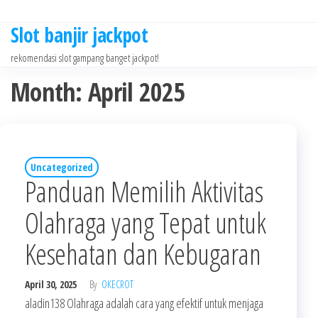
Skip
to
Slot banjir jackpot
the
rekomendasi slot gampang banget jackpot!
content
Month:
April 2025
Uncategorized
Panduan Memilih Aktivitas
Olahraga yang Tepat untuk
Kesehatan dan Kebugaran
April 30, 2025
By
OKECROT
aladin138 Olahraga adalah cara yang efektif untuk menjaga