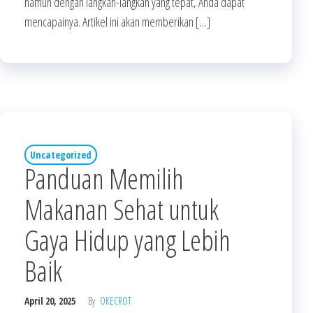
namun dengan langkah-langkah yang tepat, Anda dapat
mencapainya. Artikel ini akan memberikan […]
Uncategorized
Panduan Memilih
Makanan Sehat untuk
Gaya Hidup yang Lebih
Baik
April 20, 2025
By
OKECROT