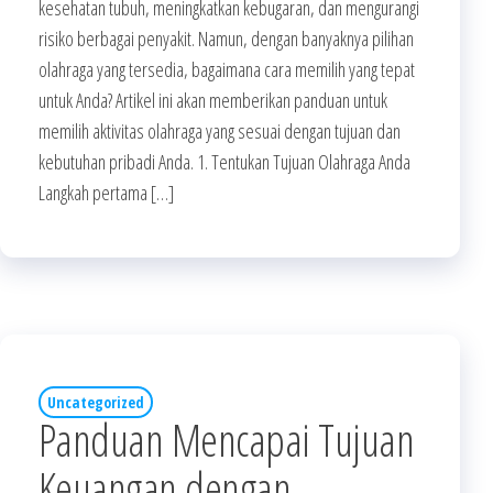
kesehatan tubuh, meningkatkan kebugaran, dan mengurangi
risiko berbagai penyakit. Namun, dengan banyaknya pilihan
olahraga yang tersedia, bagaimana cara memilih yang tepat
untuk Anda? Artikel ini akan memberikan panduan untuk
memilih aktivitas olahraga yang sesuai dengan tujuan dan
kebutuhan pribadi Anda. 1. Tentukan Tujuan Olahraga Anda
Langkah pertama […]
Uncategorized
Panduan Mencapai Tujuan
Keuangan dengan