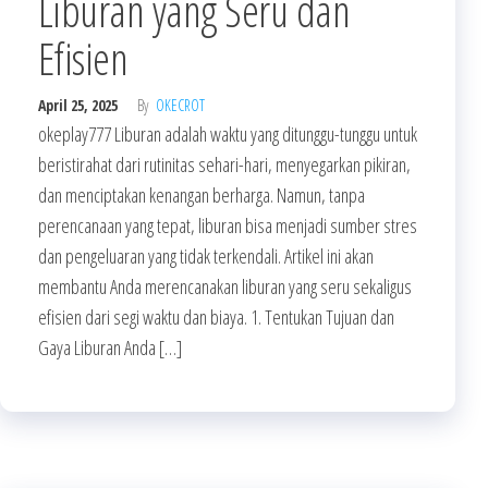
Liburan yang Seru dan
Efisien
April 25, 2025
By
OKECROT
okeplay777 Liburan adalah waktu yang ditunggu-tunggu untuk
beristirahat dari rutinitas sehari-hari, menyegarkan pikiran,
dan menciptakan kenangan berharga. Namun, tanpa
perencanaan yang tepat, liburan bisa menjadi sumber stres
dan pengeluaran yang tidak terkendali. Artikel ini akan
membantu Anda merencanakan liburan yang seru sekaligus
efisien dari segi waktu dan biaya. 1. Tentukan Tujuan dan
Gaya Liburan Anda […]