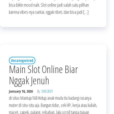
bisa bikin mood naik. Slot online jadi salah satu pilihan
karena vibes-nya santai, nggak ribet, dan bisa jadi […]
Uncategorized
Main Slot Online Biar
Nggak Jenuh
January 16, 2026
By
OKECROT
di situs Mantap168 Hidup anak muda itu kadang rasanya
muter di situ-situ aja. Bangun tidur, cek HP, kerja atau kuliah,
macet, capek, pulang, rebahan, lalu scroll tanpa tujuan