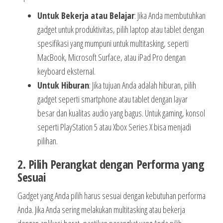
Untuk Bekerja atau Belajar
: Jika Anda membutuhkan
gadget untuk produktivitas, pilih laptop atau tablet dengan
spesifikasi yang mumpuni untuk multitasking, seperti
MacBook, Microsoft Surface, atau iPad Pro dengan
keyboard eksternal.
Untuk Hiburan
: Jika tujuan Anda adalah hiburan, pilih
gadget seperti smartphone atau tablet dengan layar
besar dan kualitas audio yang bagus. Untuk gaming, konsol
seperti PlayStation 5 atau Xbox Series X bisa menjadi
pilihan.
2. Pilih Perangkat dengan Performa yang
Sesuai
Gadget yang Anda pilih harus sesuai dengan kebutuhan performa
Anda. Jika Anda sering melakukan multitasking atau bekerja