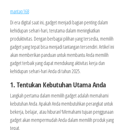
mantap168
Di era digital saat ini, gadget menjadi bagian penting dalam
kehidupan sehari-hari, terutama dalam meningkatkan
produktivitas. Dengan berbagai pilihan yang tersedia, memilih
gadget yang tepat bisa menjadi tantangan tersendiri. Artikel ini
akan memberikan panduan untuk membantu Anda memilih
gadget terbaik yang dapat mendukung aktivitas kerja dan
kehidupan sehari-hari Anda di tahun 2025.
1. Tentukan Kebutuhan Utama Anda
Langkah pertama dalam memilih gadget adalah memahami
kebutuhan Anda. Apakah Anda membutuhkan perangkat untuk
bekerja, belajar, atau hiburan? Memahami tujuan penggunaan
gadget akan mempermudah Anda dalam memilih produk yang
tepat.