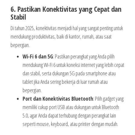
6. Pastikan Konektivitas yang Cepat dan
Stabil
Di tahun 2025, konektivitas menjadi hal yang sangat penting untuk
mendukung produktivitas, baik di kantor, rumah, atau saat
bepergian.
Wi-Fi 6 dan 5G
: Pastikan perangkat yang Anda pilih
mendukung Wi-Fi 6 untuk koneksi internet yang lebih cepat
dan stabil, serta dukungan 5G pada smartphone atau
tablet jika Anda sering bekerja di luar rumah atau
bepergian.
Port dan Konektivitas Bluetooth
: Pilih gadget yang
memiliki cukup port USB atau dukungan untuk Bluetooth
5.0, agar Anda dapat terhubung dengan perangkat lain
seperti mouse, keyboard, atau printer dengan mudah.