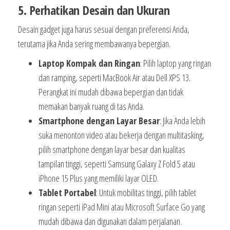
5. Perhatikan Desain dan Ukuran
Desain gadget juga harus sesuai dengan preferensi Anda,
terutama jika Anda sering membawanya bepergian.
Laptop Kompak dan Ringan
: Pilih laptop yang ringan
dan ramping, seperti MacBook Air atau Dell XPS 13.
Perangkat ini mudah dibawa bepergian dan tidak
memakan banyak ruang di tas Anda.
Smartphone dengan Layar Besar
: Jika Anda lebih
suka menonton video atau bekerja dengan multitasking,
pilih smartphone dengan layar besar dan kualitas
tampilan tinggi, seperti Samsung Galaxy Z Fold 5 atau
iPhone 15 Plus yang memiliki layar OLED.
Tablet Portabel
: Untuk mobilitas tinggi, pilih tablet
ringan seperti iPad Mini atau Microsoft Surface Go yang
mudah dibawa dan digunakan dalam perjalanan.