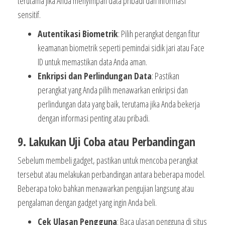
terutama jika Anda menyimpan data pribadi dan informasi
sensitif.
Autentikasi Biometrik
: Pilih perangkat dengan fitur
keamanan biometrik seperti pemindai sidik jari atau Face
ID untuk memastikan data Anda aman.
Enkripsi dan Perlindungan Data
: Pastikan
perangkat yang Anda pilih menawarkan enkripsi dan
perlindungan data yang baik, terutama jika Anda bekerja
dengan informasi penting atau pribadi.
9. Lakukan Uji Coba atau Perbandingan
Sebelum membeli gadget, pastikan untuk mencoba perangkat
tersebut atau melakukan perbandingan antara beberapa model.
Beberapa toko bahkan menawarkan pengujian langsung atau
pengalaman dengan gadget yang ingin Anda beli.
Cek Ulasan Pengguna
: Baca ulasan pengguna di situs