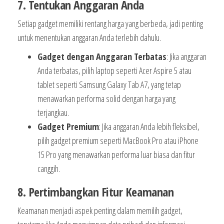
7. Tentukan Anggaran Anda
Setiap gadget memiliki rentang harga yang berbeda, jadi penting
untuk menentukan anggaran Anda terlebih dahulu.
Gadget dengan Anggaran Terbatas
: Jika anggaran
Anda terbatas, pilih laptop seperti Acer Aspire 5 atau
tablet seperti Samsung Galaxy Tab A7, yang tetap
menawarkan performa solid dengan harga yang
terjangkau.
Gadget Premium
: Jika anggaran Anda lebih fleksibel,
pilih gadget premium seperti MacBook Pro atau iPhone
15 Pro yang menawarkan performa luar biasa dan fitur
canggih.
8. Pertimbangkan Fitur Keamanan
Keamanan menjadi aspek penting dalam memilih gadget,