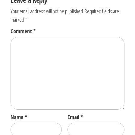
Your email address will not be published.
Required fields are
marked
*
Comment
*
Name
*
Email
*