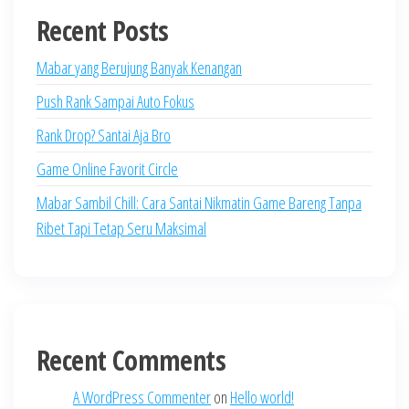
Recent Posts
Mabar yang Berujung Banyak Kenangan
Push Rank Sampai Auto Fokus
Rank Drop? Santai Aja Bro
Game Online Favorit Circle
Mabar Sambil Chill: Cara Santai Nikmatin Game Bareng Tanpa
Ribet Tapi Tetap Seru Maksimal
Recent Comments
A WordPress Commenter
on
Hello world!