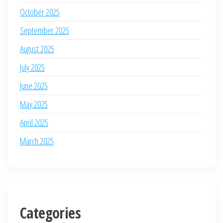
October 2025
September 2025
August 2025
July 2025
June 2025
May 2025
April 2025
March 2025
Categories