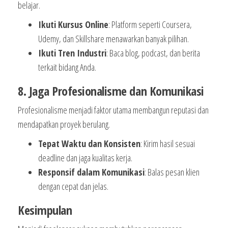
belajar.
Ikuti Kursus Online
: Platform seperti Coursera,
Udemy, dan Skillshare menawarkan banyak pilihan.
Ikuti Tren Industri
: Baca blog, podcast, dan berita
terkait bidang Anda.
8. Jaga Profesionalisme dan Komunikasi
Profesionalisme menjadi faktor utama membangun reputasi dan
mendapatkan proyek berulang.
Tepat Waktu dan Konsisten
: Kirim hasil sesuai
deadline dan jaga kualitas kerja.
Responsif dalam Komunikasi
: Balas pesan klien
dengan cepat dan jelas.
Kesimpulan