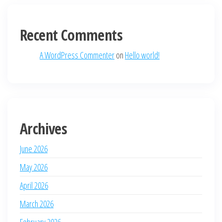
Recent Comments
A WordPress Commenter
on
Hello world!
Archives
June 2026
May 2026
April 2026
March 2026