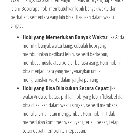
Waktu luang Anda akan memengaruhi jenis hobi yang dapat Anda
jalani. Beberapa hobi membutuhkan lebih banyak waktu dan
perhatian, sementara yang lain bisa dilakukan dalam waktu
singkat.
Hobi yang Memerlukan Banyak Waktu
: Jika Anda
memiliki banyak waktu luang, cobalah hobi yang
membutuhkan dedikasi lebih, seperti berkebun,
membuat musik, atau belajar bahasa asing. Hobi-hobi ini
bisa menjadi cara yang menyenangkan untuk
menghabiskan waktu dalam jangka panjang.
Hobi yang Bisa Dilakukan Secara Cepat
: Jika
waktu Anda terbatas, pilihlah hobi yang lebih fleksibel dan
bisa dilakukan dalam waktu singkat, seperti membaca,
menulis jurnal, atau menggambar. Hobi-hobi ini tidak
memerlukan komitmen waktu yang terlalu besar, tetapi
tetap dapat memberikan kepuasan.