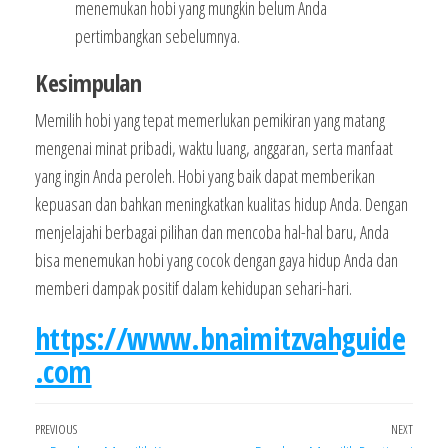
menemukan hobi yang mungkin belum Anda
pertimbangkan sebelumnya.
Kesimpulan
Memilih hobi yang tepat memerlukan pemikiran yang matang
mengenai minat pribadi, waktu luang, anggaran, serta manfaat
yang ingin Anda peroleh. Hobi yang baik dapat memberikan
kepuasan dan bahkan meningkatkan kualitas hidup Anda. Dengan
menjelajahi berbagai pilihan dan mencoba hal-hal baru, Anda
bisa menemukan hobi yang cocok dengan gaya hidup Anda dan
memberi dampak positif dalam kehidupan sehari-hari.
https://www.bnaimitzvahguide
.com
Post
Previous
PREVIOUS
NEXT
Next