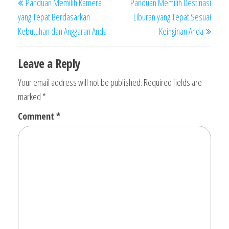
Panduan Memilih Kamera
Panduan Memilih Destinasi
navigation
Post
Post
yang Tepat Berdasarkan
Liburan yang Tepat Sesuai
Kebutuhan dan Anggaran Anda
Keinginan Anda
Leave a Reply
Your email address will not be published.
Required fields are
marked
*
Comment
*