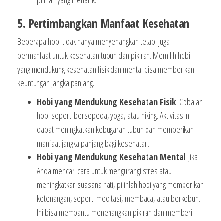
pilihan yang menarik.
5. Pertimbangkan Manfaat Kesehatan
Beberapa hobi tidak hanya menyenangkan tetapi juga
bermanfaat untuk kesehatan tubuh dan pikiran. Memilih hobi
yang mendukung kesehatan fisik dan mental bisa memberikan
keuntungan jangka panjang.
Hobi yang Mendukung Kesehatan Fisik
: Cobalah
hobi seperti bersepeda, yoga, atau hiking. Aktivitas ini
dapat meningkatkan kebugaran tubuh dan memberikan
manfaat jangka panjang bagi kesehatan.
Hobi yang Mendukung Kesehatan Mental
: Jika
Anda mencari cara untuk mengurangi stres atau
meningkatkan suasana hati, pilihlah hobi yang memberikan
ketenangan, seperti meditasi, membaca, atau berkebun.
Ini bisa membantu menenangkan pikiran dan memberi