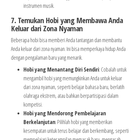
instrumen musik.
7. Temukan Hobi yang Membawa Anda
Keluar dari Zona Nyaman
Beberapa hobi bisa memberi Anda tantangan dan membantu
Anda keluar dari zona nyaman. Ini bisa memperkaya hidup Anda
dengan pengalaman baru yang menarik.
Hobi yang Menantang Diri Sendiri
: Cobalah untuk
mengambil hobi yang memungkinkan Anda untuk keluar
dari zona nyaman, seperti belajar bahasa baru, berlatih
olahraga ekstrem, atau bahkan berpartisipasi dalam
kompetisi.
Hobi yang Mendorong Pembelajaran
Berkelanjutan
: Pilihlah hobi yang memberikan
kesempatan untuk terus belajar dan berkembang, seperti
mempelajari keterampilan memasak baru, mengasah