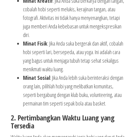
Minat Kreatif
: Jika Anda suka berkarya dengan tangan,
cobalah hobi seperti melukis, kerajinan tangan, atau
fotografi. Aktivitas ini tidak hanya menyenangkan, tetapi
juga memberi Anda kebebasan untuk mengekspresikan
diri.
Minat Fisik
: Jika Anda suka bergerak dan aktif, cobalah
hobi seperti lari, bersepeda, atau yoga. Ini adalah cara
yang bagus untuk menjaga tubuh tetap sehat sekaligus
menikmati waktu luang.
Minat Sosial
: Jika Anda lebih suka berinteraksi dengan
orang lain, pilihlah hobi yang melibatkan komunitas,
seperti bergabung dengan klub buku, volunteering, atau
permainan tim seperti sepak bola atau basket.
2. Pertimbangkan Waktu Luang yang
Tersedia