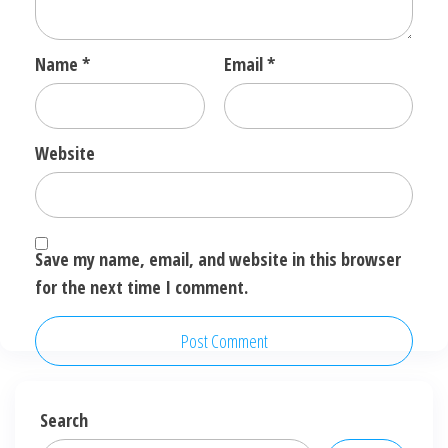
Name
*
Email
*
Website
Save my name, email, and website in this browser
for the next time I comment.
Search