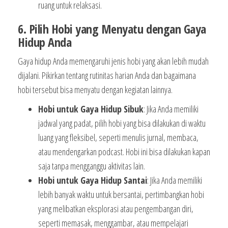
ruang untuk relaksasi.
6. Pilih Hobi yang Menyatu dengan Gaya
Hidup Anda
Gaya hidup Anda memengaruhi jenis hobi yang akan lebih mudah
dijalani. Pikirkan tentang rutinitas harian Anda dan bagaimana
hobi tersebut bisa menyatu dengan kegiatan lainnya.
Hobi untuk Gaya Hidup Sibuk
: Jika Anda memiliki
jadwal yang padat, pilih hobi yang bisa dilakukan di waktu
luang yang fleksibel, seperti menulis jurnal, membaca,
atau mendengarkan podcast. Hobi ini bisa dilakukan kapan
saja tanpa mengganggu aktivitas lain.
Hobi untuk Gaya Hidup Santai
: Jika Anda memiliki
lebih banyak waktu untuk bersantai, pertimbangkan hobi
yang melibatkan eksplorasi atau pengembangan diri,
seperti memasak, menggambar, atau mempelajari