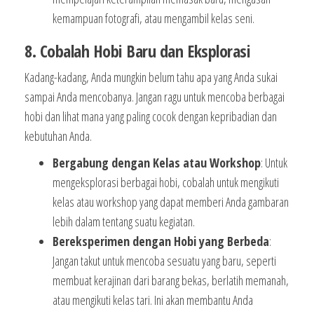
kemampuan fotografi, atau mengambil kelas seni.
8. Cobalah Hobi Baru dan Eksplorasi
Kadang-kadang, Anda mungkin belum tahu apa yang Anda sukai
sampai Anda mencobanya. Jangan ragu untuk mencoba berbagai
hobi dan lihat mana yang paling cocok dengan kepribadian dan
kebutuhan Anda.
Bergabung dengan Kelas atau Workshop
: Untuk
mengeksplorasi berbagai hobi, cobalah untuk mengikuti
kelas atau workshop yang dapat memberi Anda gambaran
lebih dalam tentang suatu kegiatan.
Bereksperimen dengan Hobi yang Berbeda
:
Jangan takut untuk mencoba sesuatu yang baru, seperti
membuat kerajinan dari barang bekas, berlatih memanah,
atau mengikuti kelas tari. Ini akan membantu Anda