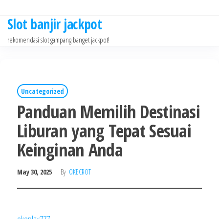
Skip
to
Slot banjir jackpot
the
rekomendasi slot gampang banget jackpot!
content
Uncategorized
Panduan Memilih Destinasi
Liburan yang Tepat Sesuai
Keinginan Anda
May 30, 2025
By
OKECROT