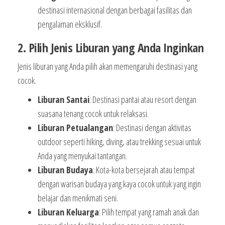
destinasi internasional dengan berbagai fasilitas dan
pengalaman eksklusif.
2. Pilih Jenis Liburan yang Anda Inginkan
Jenis liburan yang Anda pilih akan memengaruhi destinasi yang
cocok.
Liburan Santai
: Destinasi pantai atau resort dengan
suasana tenang cocok untuk relaksasi.
Liburan Petualangan
: Destinasi dengan aktivitas
outdoor seperti hiking, diving, atau trekking sesuai untuk
Anda yang menyukai tantangan.
Liburan Budaya
: Kota-kota bersejarah atau tempat
dengan warisan budaya yang kaya cocok untuk yang ingin
belajar dan menikmati seni.
Liburan Keluarga
: Pilih tempat yang ramah anak dan