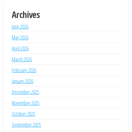
Archives
June 2026
May 2026
April 2026
March 2026
February 2026
January 2026
December 2025
November 2025
October 2025
September 2025