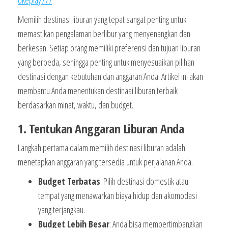
okeplay777
Memilih destinasi liburan yang tepat sangat penting untuk
memastikan pengalaman berlibur yang menyenangkan dan
berkesan. Setiap orang memiliki preferensi dan tujuan liburan
yang berbeda, sehingga penting untuk menyesuaikan pilihan
destinasi dengan kebutuhan dan anggaran Anda. Artikel ini akan
membantu Anda menentukan destinasi liburan terbaik
berdasarkan minat, waktu, dan budget.
1. Tentukan Anggaran Liburan Anda
Langkah pertama dalam memilih destinasi liburan adalah
menetapkan anggaran yang tersedia untuk perjalanan Anda.
Budget Terbatas
: Pilih destinasi domestik atau
tempat yang menawarkan biaya hidup dan akomodasi
yang terjangkau.
Budget Lebih Besar
: Anda bisa mempertimbangkan