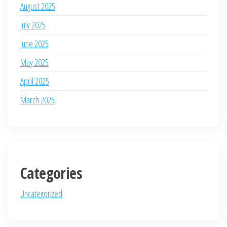
August 2025
July 2025
June 2025
May 2025
April 2025
March 2025
Categories
Uncategorized