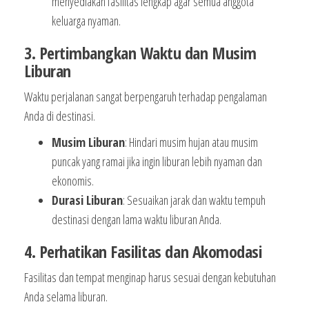
menyediakan fasilitas lengkap agar semua anggota
keluarga nyaman.
3. Pertimbangkan Waktu dan Musim
Liburan
Waktu perjalanan sangat berpengaruh terhadap pengalaman
Anda di destinasi.
Musim Liburan
: Hindari musim hujan atau musim
puncak yang ramai jika ingin liburan lebih nyaman dan
ekonomis.
Durasi Liburan
: Sesuaikan jarak dan waktu tempuh
destinasi dengan lama waktu liburan Anda.
4. Perhatikan Fasilitas dan Akomodasi
Fasilitas dan tempat menginap harus sesuai dengan kebutuhan
Anda selama liburan.