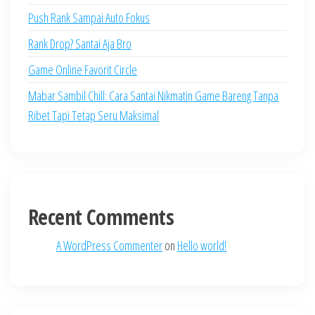
Push Rank Sampai Auto Fokus
Rank Drop? Santai Aja Bro
Game Online Favorit Circle
Mabar Sambil Chill: Cara Santai Nikmatin Game Bareng Tanpa
Ribet Tapi Tetap Seru Maksimal
Recent Comments
A WordPress Commenter
on
Hello world!