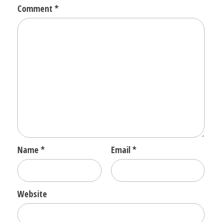
Comment
*
Name
*
Email
*
Website