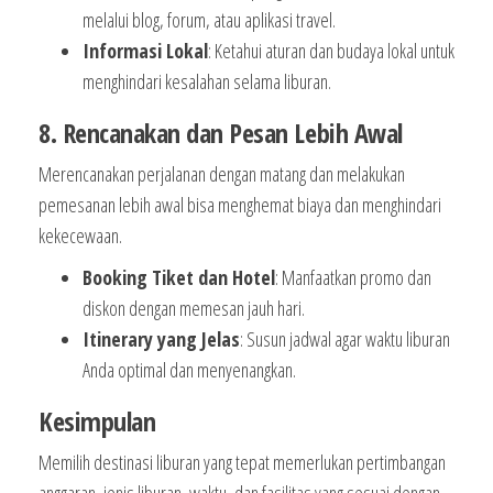
melalui blog, forum, atau aplikasi travel.
Informasi Lokal
: Ketahui aturan dan budaya lokal untuk
menghindari kesalahan selama liburan.
8. Rencanakan dan Pesan Lebih Awal
Merencanakan perjalanan dengan matang dan melakukan
pemesanan lebih awal bisa menghemat biaya dan menghindari
kekecewaan.
Booking Tiket dan Hotel
: Manfaatkan promo dan
diskon dengan memesan jauh hari.
Itinerary yang Jelas
: Susun jadwal agar waktu liburan
Anda optimal dan menyenangkan.
Kesimpulan
Memilih destinasi liburan yang tepat memerlukan pertimbangan