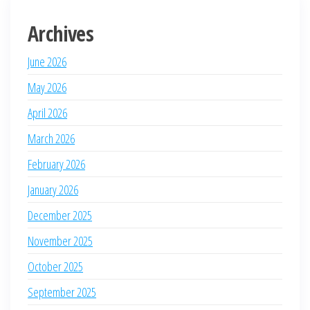
Archives
June 2026
May 2026
April 2026
March 2026
February 2026
January 2026
December 2025
November 2025
October 2025
September 2025