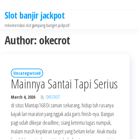
Skip
to
Slot banjir jackpot
the
rekomendasi slot gampang banget jackpot!
content
Author:
okecrot
Uncategorized
Mainnya Santai Tapi Serius
March 4, 2026
By
OKECROT
di situs Mantap168 Di zaman sekarang, hidup tuh rasanya
kayak lari maraton yang nggak ada garis finish-nya. Bangun
pagi udah dikejar deadline, siang ketemu tugas numpuk,
malam masih kepikiran target yang belum kelar. Anak muda