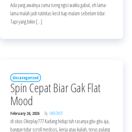
Ada yang awalnya cuma iseng ngisi waktu gabut, eh lama-
lama malah jadi rutinitas kecil tiap malam sebelum tidur.
Tapi yang bikin […]
Uncategorized
Spin Cepat Biar Gak Flat
Mood
February 26, 2026
By
OKECROT
di situs Okeplay777 Kadang hidup tuh rasanya gitu-gitu aja,
bangun tidur scroll medsos, kerja atau kuliah, terus pulang