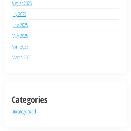
August 2025
July 2025
June 2025
May 2025
April 2025
March 2025
Categories
Uncategorized