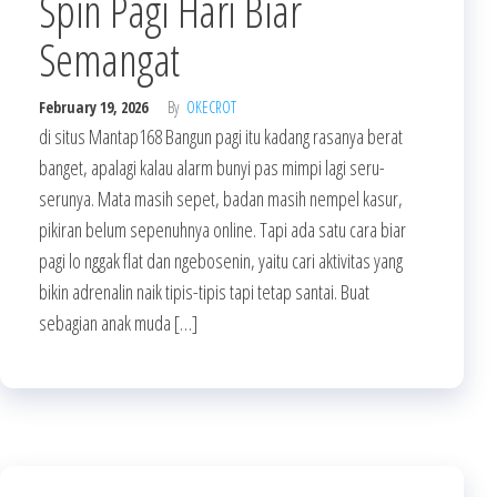
Spin Pagi Hari Biar
Semangat
February 19, 2026
By
OKECROT
di situs Mantap168 Bangun pagi itu kadang rasanya berat
banget, apalagi kalau alarm bunyi pas mimpi lagi seru-
serunya. Mata masih sepet, badan masih nempel kasur,
pikiran belum sepenuhnya online. Tapi ada satu cara biar
pagi lo nggak flat dan ngebosenin, yaitu cari aktivitas yang
bikin adrenalin naik tipis-tipis tapi tetap santai. Buat
sebagian anak muda […]