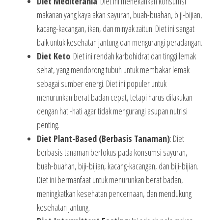
Diet Mediterania
: Diet ini menekankan konsumsi
makanan yang kaya akan sayuran, buah-buahan, biji-bijian,
kacang-kacangan, ikan, dan minyak zaitun. Diet ini sangat
baik untuk kesehatan jantung dan mengurangi peradangan.
Diet Keto
: Diet ini rendah karbohidrat dan tinggi lemak
sehat, yang mendorong tubuh untuk membakar lemak
sebagai sumber energi. Diet ini populer untuk
menurunkan berat badan cepat, tetapi harus dilakukan
dengan hati-hati agar tidak mengurangi asupan nutrisi
penting.
Diet Plant-Based (Berbasis Tanaman)
: Diet
berbasis tanaman berfokus pada konsumsi sayuran,
buah-buahan, biji-bijian, kacang-kacangan, dan biji-bijian.
Diet ini bermanfaat untuk menurunkan berat badan,
meningkatkan kesehatan pencernaan, dan mendukung
kesehatan jantung.