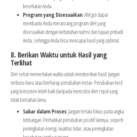
kesehatan Anda.
Program yang Disesuaikan
: Ahli gizi dapat
membantu Anda merancang program diet yang
disesuaikan dengan kebutuhan nutrisi dan tujuan pribadi
Anda, sehingga Anda bisa mencapai hasil yang optimal.
8. Berikan Waktu untuk Hasil yang
Terlihat
Diet sehat memerlukan waktu untuk memberikan hasil. Jangan
terburu-buru atau berharap perubahan instan. Perubahan kecil
yang konsisten lebih baik daripada mencoba diet cepat yang
tidak bertahan lama.
Sabar dalam Proses
: Jangan terlalu fokus pada angka
timbangan. Perhatikan perubahan positif lainnya, seperti
peningkatan energi, kualitas tidur, atau peningkatan