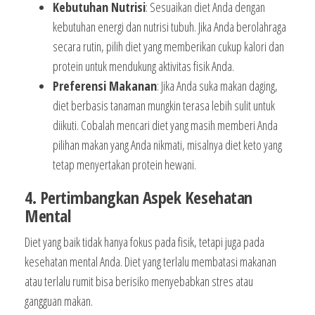
Kebutuhan Nutrisi
: Sesuaikan diet Anda dengan
kebutuhan energi dan nutrisi tubuh. Jika Anda berolahraga
secara rutin, pilih diet yang memberikan cukup kalori dan
protein untuk mendukung aktivitas fisik Anda.
Preferensi Makanan
: Jika Anda suka makan daging,
diet berbasis tanaman mungkin terasa lebih sulit untuk
diikuti. Cobalah mencari diet yang masih memberi Anda
pilihan makan yang Anda nikmati, misalnya diet keto yang
tetap menyertakan protein hewani.
4. Pertimbangkan Aspek Kesehatan
Mental
Diet yang baik tidak hanya fokus pada fisik, tetapi juga pada
kesehatan mental Anda. Diet yang terlalu membatasi makanan
atau terlalu rumit bisa berisiko menyebabkan stres atau
gangguan makan.