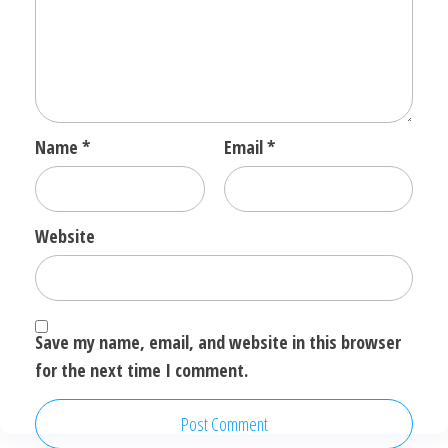
Name
*
Email
*
Website
Save my name, email, and website in this browser
for the next time I comment.