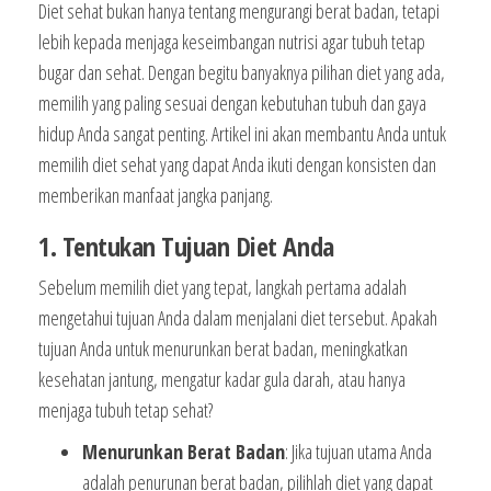
Diet sehat bukan hanya tentang mengurangi berat badan, tetapi
lebih kepada menjaga keseimbangan nutrisi agar tubuh tetap
bugar dan sehat. Dengan begitu banyaknya pilihan diet yang ada,
memilih yang paling sesuai dengan kebutuhan tubuh dan gaya
hidup Anda sangat penting. Artikel ini akan membantu Anda untuk
memilih diet sehat yang dapat Anda ikuti dengan konsisten dan
memberikan manfaat jangka panjang.
1. Tentukan Tujuan Diet Anda
Sebelum memilih diet yang tepat, langkah pertama adalah
mengetahui tujuan Anda dalam menjalani diet tersebut. Apakah
tujuan Anda untuk menurunkan berat badan, meningkatkan
kesehatan jantung, mengatur kadar gula darah, atau hanya
menjaga tubuh tetap sehat?
Menurunkan Berat Badan
: Jika tujuan utama Anda
adalah penurunan berat badan, pilihlah diet yang dapat