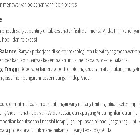
dan menawarkan pelatihan yang lebih praktis.
e
ibadi sangat penting untuk kesehatan fisik dan mental Anda. Pilih karier ya
 hobi, dan relaksasi.
Balance
: Banyak pekerjaan di sektor teknologi atau kreatif yang menawarkan
 memberikan lebih banyak kesempatan untuk mencapai work-life balance.
g Tinggi
: Beberapa karier, seperti di bidang keuangan atau hukum, mungki
yang bisa mempengaruhi keseimbangan hidup Anda.
idup, dan ini melibatkan pertimbangan yang matang tentang minat, keterampil
ang Anda nikmati, apa yang Anda kuasai, dan apa yang Anda inginkan dalam ja
berikan kesuksesan finansial tetapi juga kepuasan pribadi. Jangan ragu untu
ara profesional untuk menemukan jalur yang tepat bagi Anda.