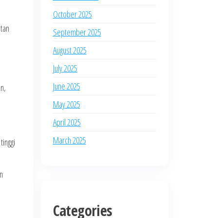
October 2025
utan
September 2025
August 2025
July 2025
June 2025
an,
May 2025
April 2025
March 2025
tinggi
an
Categories