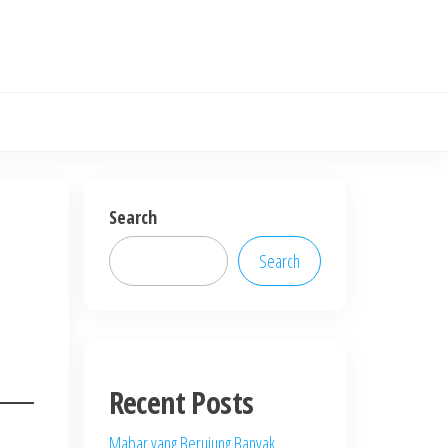
Search
Search
Recent Posts
Mabar yang Berujung Banyak