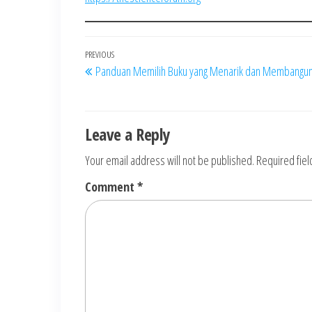
Post
Previous
PREVIOUS
Panduan Memilih Buku yang Menarik dan Membang
navigation
Post
Leave a Reply
Your email address will not be published.
Required fie
Comment
*