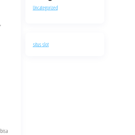
Uncategorized
,
situs slot
 bisa