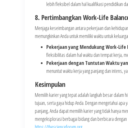
lebih fleksibel dalam hal kualifikasi pendidikan 
8. Pertimbangkan Work-Life Balanc
Menjaga keseimbangan antara pekerjaan dan kehidupan pr
memungkinkan Anda untuk memiliki waktu untuk keluarga,
Pekerjaan yang Mendukung Work-Life 
fleksibilitas dalam hal waktu dan tempat kerja,
Pekerjaan dengan Tuntutan Waktu yan
menuntut waktu kerja yang panjang dan intens, 
Kesimpulan
Memilih karier yang tepat adalah langkah besar dalam h
tujuan, serta gaya hidup Anda. Dengan mengetahui apa y
panjang, Anda dapat memilih karier yang tidak hanya mem
mengeksplorasi berbagai bidang dan berbicara dengan p
https://thescienceforum.org