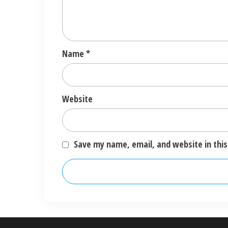
Name
*
Website
Save my name, email, and website in this