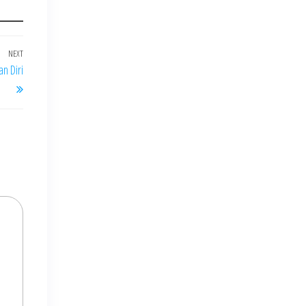
NEXT
Next
n Diri
Post