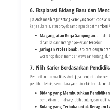
6. Eksplorasi Bidang Baru dan Men
Jika Anda masih ragu tentang karier yang tepat, cobala
kerja sukarela, atau proyek sampingan dapat memberi A
Magang atau Kerja Sampingan
: Cobalah 
dinamika dan tantangan pekerjaan tersebut.
Jaringan Profesional
: Berbicara dengan oran
workshop dapat memberi wawasan tentang jalur k
7. Pilih Karier Berdasarkan Pendidi
Pendidikan dan kualifikasi Anda juga menjadi faktor pe
pelatihan teknis, sementara yang lain lebih terbuka untu
Bidang yang Membutuhkan Pendidikan
pendidikan formal yang lebih panjang dan kualifik
Bidang yang Terbuka untuk Beragam L