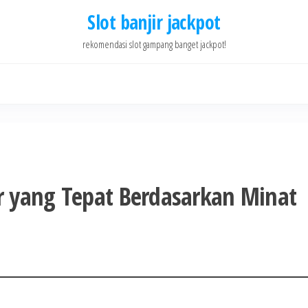
Slot banjir jackpot
rekomendasi slot gampang banget jackpot!
r yang Tepat Berdasarkan Minat