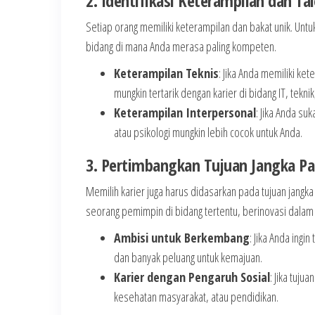
2. Identifikasi Keterampilan dan Ta
Setiap orang memiliki keterampilan dan bakat unik. Untu
bidang di mana Anda merasa paling kompeten.
Keterampilan Teknis
: Jika Anda memiliki ke
mungkin tertarik dengan karier di bidang IT, teknik
Keterampilan Interpersonal
: Jika Anda su
atau psikologi mungkin lebih cocok untuk Anda.
3. Pertimbangkan Tujuan Jangka P
Memilih karier juga harus didasarkan pada tujuan jangka
seorang pemimpin di bidang tertentu, berinovasi dalam
Ambisi untuk Berkembang
: Jika Anda ing
dan banyak peluang untuk kemajuan.
Karier dengan Pengaruh Sosial
: Jika tuj
kesehatan masyarakat, atau pendidikan.