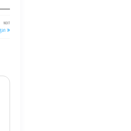
NEXT
Next
gan
Post