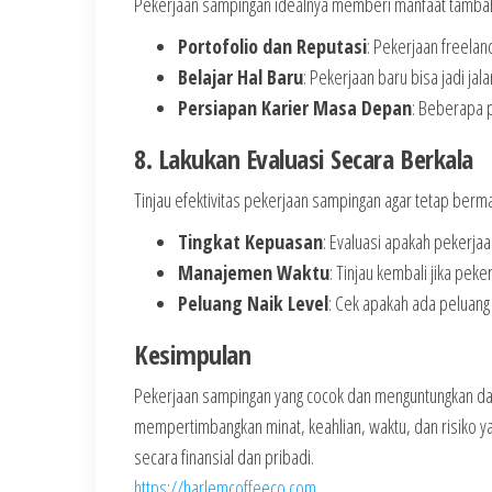
Pekerjaan sampingan idealnya memberi manfaat tambaha
Portofolio dan Reputasi
: Pekerjaan freela
Belajar Hal Baru
: Pekerjaan baru bisa jadi ja
Persiapan Karier Masa Depan
: Beberapa p
8. Lakukan Evaluasi Secara Berkala
Tinjau efektivitas pekerjaan sampingan agar tetap ber
Tingkat Kepuasan
: Evaluasi apakah pekerja
Manajemen Waktu
: Tinjau kembali jika pe
Peluang Naik Level
: Cek apakah ada peluang
Kesimpulan
Pekerjaan sampingan yang cocok dan menguntungkan dap
mempertimbangkan minat, keahlian, waktu, dan risiko 
secara finansial dan pribadi.
https://harlemcoffeeco.com