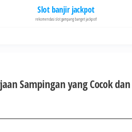
Slot banjir jackpot
rekomendasi slot gampang banget jackpot!
jaan Sampingan yang Cocok dan