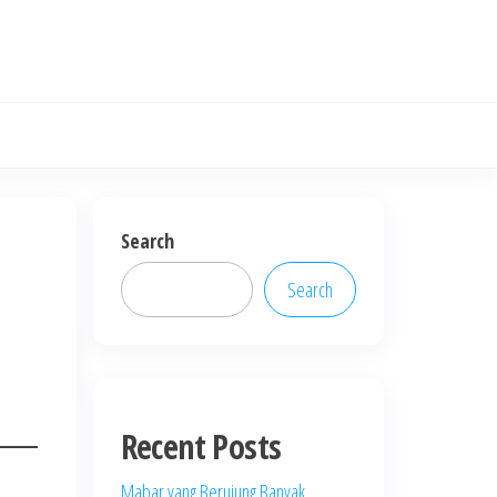
Search
Search
Recent Posts
Mabar yang Berujung Banyak