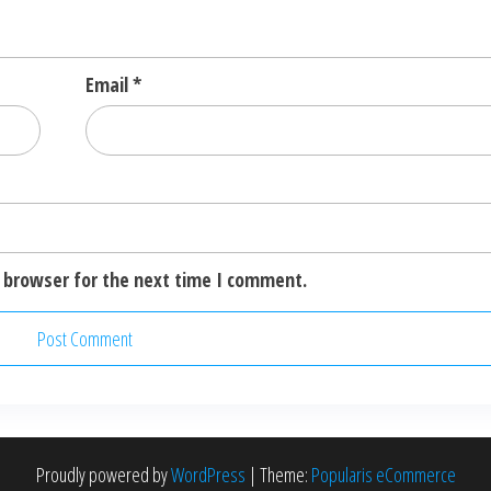
Email
*
 browser for the next time I comment.
Proudly powered by
WordPress
|
Theme:
Popularis eCommerce