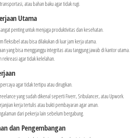
, transportasi, atau bahan baku agar tidak rugi.
erjaan Utama
ngat penting untuk menjaga produktivitas dan kesehatan.
am fleksibel atau bisa dilakukan di luar jam kerja utama.
jaan yang bisa mengganggu integritas atau tanggung jawab di kantor utama.
n rekreasi agar tidak kelelahan.
erjaan
percaya agar tidak tertipu atau dirugikan.
reelance yang sudah dikenal seperti Fiverr, Sribulancer, atau Upwork.
erjanjian kerja tertulis atau bukti pembayaran agar aman.
engalaman dari pekerja lain sebelum bergabung.
aman dan Pengembangan