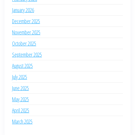
January 2026
December 2025
November 2025
October 2025
September 2025
August 2025
July 2025
June 2025
May 2025
April 2025
March 2025