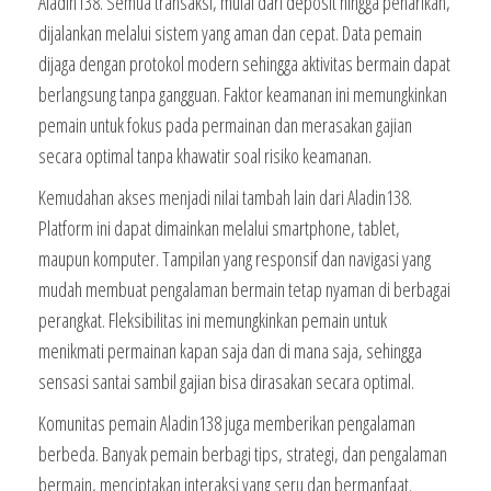
Aladin138. Semua transaksi, mulai dari deposit hingga penarikan,
dijalankan melalui sistem yang aman dan cepat. Data pemain
dijaga dengan protokol modern sehingga aktivitas bermain dapat
berlangsung tanpa gangguan. Faktor keamanan ini memungkinkan
pemain untuk fokus pada permainan dan merasakan gajian
secara optimal tanpa khawatir soal risiko keamanan.
Kemudahan akses menjadi nilai tambah lain dari Aladin138.
Platform ini dapat dimainkan melalui smartphone, tablet,
maupun komputer. Tampilan yang responsif dan navigasi yang
mudah membuat pengalaman bermain tetap nyaman di berbagai
perangkat. Fleksibilitas ini memungkinkan pemain untuk
menikmati permainan kapan saja dan di mana saja, sehingga
sensasi santai sambil gajian bisa dirasakan secara optimal.
Komunitas pemain Aladin138 juga memberikan pengalaman
berbeda. Banyak pemain berbagi tips, strategi, dan pengalaman
bermain, menciptakan interaksi yang seru dan bermanfaat.