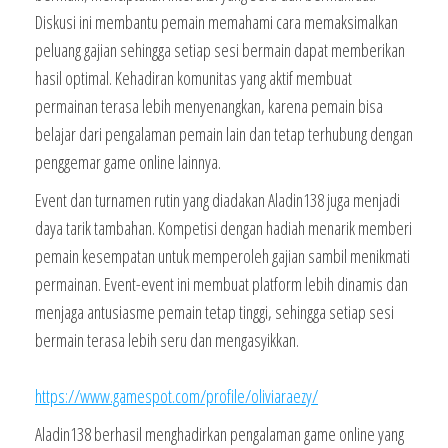
Diskusi ini membantu pemain memahami cara memaksimalkan
peluang gajian sehingga setiap sesi bermain dapat memberikan
hasil optimal. Kehadiran komunitas yang aktif membuat
permainan terasa lebih menyenangkan, karena pemain bisa
belajar dari pengalaman pemain lain dan tetap terhubung dengan
penggemar game online lainnya.
Event dan turnamen rutin yang diadakan Aladin138 juga menjadi
daya tarik tambahan. Kompetisi dengan hadiah menarik memberi
pemain kesempatan untuk memperoleh gajian sambil menikmati
permainan. Event-event ini membuat platform lebih dinamis dan
menjaga antusiasme pemain tetap tinggi, sehingga setiap sesi
bermain terasa lebih seru dan mengasyikkan.
https://www.gamespot.com/profile/oliviaraezy/
Aladin138 berhasil menghadirkan pengalaman game online yang