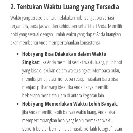
2. Tentukan Waktu Luang yang Tersedia
Waktu yang tersedia untuk melakukan hobi sangat bervariasi
tergantung pada jadwal dan kehidupan sehari-hari Anda. Memilih
hobi yang sesuai dengan jumlah waktu yang dapat Anda luangkan
akan membantu Anda mempertahankan konsistensi.
Hobi yang Bisa Dilakukan dalam Waktu
Singkat
: Jika Anda memiliki sedikit waktu luang, pilih hobi
yang bisa dilakukan dalam waktu singkat. Membaca buku,
menulis jurnal, atau mencoba resep masakan baru bisa
menjadi pilihan yang ideal jika Anda hanya memiliki
beberapa menit atau jam di antara kegiatan lain.
Hobi yang Memerlukan Waktu Lebih Banyak
:
Jika Anda memiliki lebih banyak waktu luang, Anda bisa
mempertimbangkan hobi yang lebih memakan waktu,
seperti belajar bermain alat musik, berlatih fotografi, atau