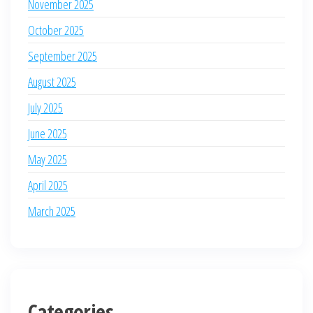
November 2025
October 2025
September 2025
August 2025
July 2025
June 2025
May 2025
April 2025
March 2025
Categories