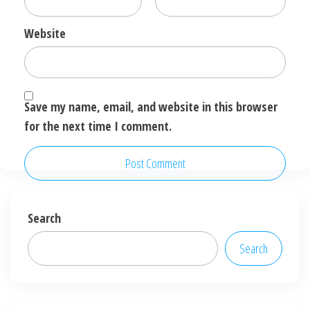
Website
Save my name, email, and website in this browser
for the next time I comment.
Search
Search