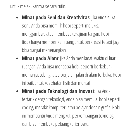
untuk melakukannya secara rutin.
Minat pada Seni dan Kreativitas
: Jika Anda suka
seni, Anda bisa memilih hobi seperti melukis,
menggambar, atau membuat kerajinan tangan. Hobi ini
tidak hanya memberikan ruang untuk berkreasi tetapi juga
bisa sangat menenangkan.
Minat pada Alam
: Jika Anda menikmati waktu di luar
ruangan, Anda bisa mencoba hobi seperti berkebun,
memanjat tebing, atau berjalan-jalan di alam terbuka. Hobi
ini baik untuk kesehatan fisik dan mental.
Minat pada Teknologi dan Inovasi
: Jika Anda
tertarik dengan teknologi, Anda bisa memulai hobi seperti
coding, merakit komputer, atau belajar desain grafis. Hobi
ini membantu Anda mengikuti perkembangan teknologi
dan bisa membuka peluang karier baru.