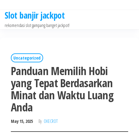
Skip
to
Slot banjir jackpot
the
rekomendasi slot gampang banget jackpot!
content
Uncategorized
Panduan Memilih Hobi
yang Tepat Berdasarkan
Minat dan Waktu Luang
Anda
May 15, 2025
By
OKECROT