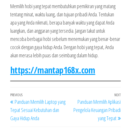
Memilih hobi yang tepat membutuhkan pemikiran yang matang
tentang minat, waktu luang, dan tujuan pribadi Anda. Tentukan
apa yang Anda nikmati, berapa banyak waktu yang dapat Anda
luangkan, dan anggaran yang tersedia. Jangan takut untuk
mencoba berbagai hobi sebelum menemukan yang benar-benar
cocok dengan gaya hidup Anda. Dengan hobi yang tepat, Anda
akan merasa lebih puas dan seimbang dalam hidup.
https://mantap168x.com
Post
Previous
PREVIOUS
NEXT
Next
Panduan Memilih Laptop yang
Panduan Memilih Aplikasi
navigation
Post
Post
Tepat Sesuai Kebutuhan dan
Pengelola Keuangan Pribadi
Gaya Hidup Anda
yang Tepat