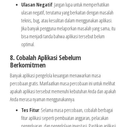
Ulasan Negatif
: Jangan lupa untuk memperhatikan
ulasan negatif, terutama yang berkaitan dengan masalah
teknis, bug, atau kesulitan dalam menggunakan aplikasi.
Jika banyak pengguna melaporkan masalah yang sama, itu
bisa menjadi tanda bahwa aplikasi tersebut belum
optimal.
8. Cobalah Aplikasi Sebelum
Berkomitmen
Banyak aplikasi pengelola keuangan menawarkan masa
percobaan gratis. Manfaatkan masa percobaan ini untuk melihat
apakah aplikasi tersebut memenuhi kebutuhan Anda dan apakah
Anda merasa nyaman menggunakannya.
Tes Fitur
: Selama masa percobaan, cobalah berbagai
fitur aplikasi seperti pembuatan anggaran, pelacakan
pengeluaran, dan pengelolaan investasi. Pastikan aplikasi