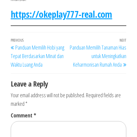
https://okeplay777-real.com
Post
Previous
PREVIOUS
NEXT
Next
Panduan Memilih Hobi yang
Panduan Memilih Tanaman Hias
navigation
Post
Post
Tepat Berdasarkan Minat dan
untuk Meningkatkan
Waktu Luang Anda
Keharmonisan Rumah Anda
Leave a Reply
Your email address will not be published.
Required fields are
marked
*
Comment
*