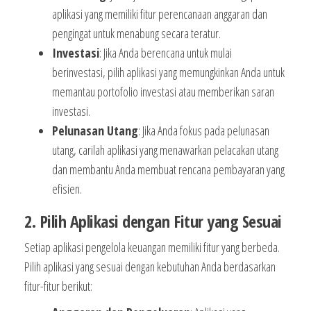
aplikasi yang memiliki fitur perencanaan anggaran dan
pengingat untuk menabung secara teratur.
Investasi
: Jika Anda berencana untuk mulai
berinvestasi, pilih aplikasi yang memungkinkan Anda untuk
memantau portofolio investasi atau memberikan saran
investasi.
Pelunasan Utang
: Jika Anda fokus pada pelunasan
utang, carilah aplikasi yang menawarkan pelacakan utang
dan membantu Anda membuat rencana pembayaran yang
efisien.
2. Pilih Aplikasi dengan Fitur yang Sesuai
Setiap aplikasi pengelola keuangan memiliki fitur yang berbeda.
Pilih aplikasi yang sesuai dengan kebutuhan Anda berdasarkan
fitur-fitur berikut: