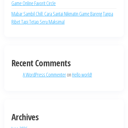
Game Online Favorit Circle
Mabar Sambil Chill: Cara Santai Nikmatin Game Bareng Tanpa
Ribet Tapi Tetap Seru Maksimal
Recent Comments
A WordPress Commenter
on
Hello world!
Archives