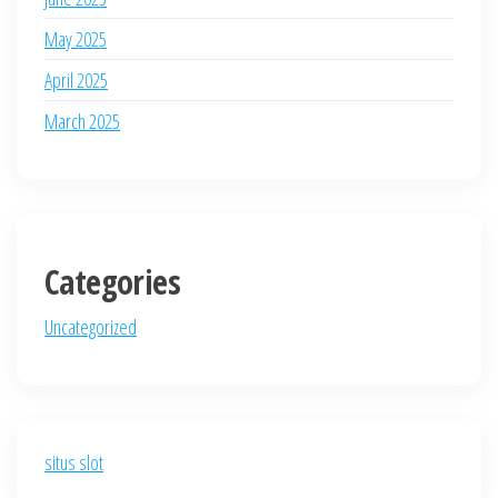
May 2025
April 2025
March 2025
Categories
Uncategorized
situs slot