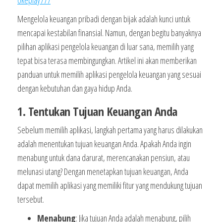
okeplay777
Mengelola keuangan pribadi dengan bijak adalah kunci untuk
mencapai kestabilan finansial. Namun, dengan begitu banyaknya
pilihan aplikasi pengelola keuangan di luar sana, memilih yang
tepat bisa terasa membingungkan. Artikel ini akan memberikan
panduan untuk memilih aplikasi pengelola keuangan yang sesuai
dengan kebutuhan dan gaya hidup Anda.
1. Tentukan Tujuan Keuangan Anda
Sebelum memilih aplikasi, langkah pertama yang harus dilakukan
adalah menentukan tujuan keuangan Anda. Apakah Anda ingin
menabung untuk dana darurat, merencanakan pensiun, atau
melunasi utang? Dengan menetapkan tujuan keuangan, Anda
dapat memilih aplikasi yang memiliki fitur yang mendukung tujuan
tersebut.
Menabung
: Jika tujuan Anda adalah menabung, pilih