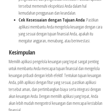
tersebut memenuhi ekspektasi Anda dalam hal
kemudahan penggunaan dan keandalan.
Cek Kesesuaian dengan Tujuan Anda
: Pastikan
aplikasi membantu Anda mengelola keuangan dengan cara
yang sesuai dengan tujuan finansial Anda, apakah itu
mengatur anggaran, menabung, atau berinvestasi.
Kesimpulan
Memilih aplikasi pengelola keuangan yang tepat sangat penting
untuk membantu Anda mencapai tujuan finansial dan mengelola
keuangan pribadi dengan lebih efektif. Tentukan tujuan keuangan
Anda, pilih aplikasi dengan fitur yang sesuai, pastikan aplikasi
tersebut aman, dan pertimbangkan biaya serta integrasi dengan
akun keuangan Anda. Dengan memilih aplikasi yang tepat, Anda
akan lebih mudah mengontrol keuangan dan mencapai kestabilan
finansial.